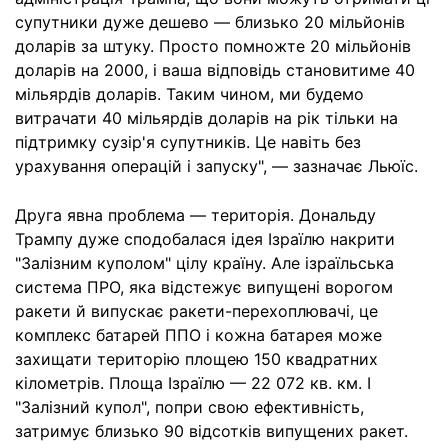
супутники дуже дешево — близько 20 мільйонів
доларів за штуку. Просто помножте 20 мільйонів
доларів на 2000, і ваша відповідь становитиме 40
мільярдів доларів. Таким чином, ми будемо
витрачати 40 мільярдів доларів на рік тільки на
підтримку сузір'я супутників. Це навіть без
урахування операцій і запуску", — зазначає Льюїс.
Друга явна проблема — територія. Дональду
Трампу дуже сподобалася ідея Ізраїлю накрити
"Залізним куполом" цілу країну. Але ізраїльська
система ПРО, яка відстежує випущені ворогом
ракети й випускає ракети-перехоплювачі, це
комплекс батарей ППО і кожна батарея може
захищати територію площею 150 квадратних
кілометрів. Площа Ізраїлю — 22 072 кв. км. І
"Залізний купол", попри свою ефективність,
затримує близько 90 відсотків випущених ракет.