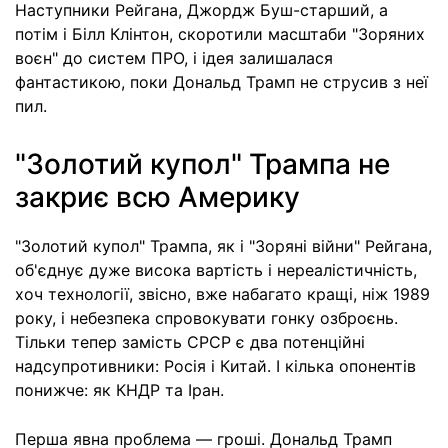
Наступники Рейгана, Джордж Буш-старший, а
потім і Білл Клінтон, скоротили масштаби "Зоряних
воєн" до систем ПРО, і ідея залишалася
фантастикою, поки Дональд Трамп не струсив з неї
пил.
"Золотий купол" Трампа не
закриє всю Америку
"Золотий купол" Трампа, як і "Зоряні війни" Рейгана,
об'єднує дуже висока вартість і нереалістичність,
хоч технології, звісно, вже набагато кращі, ніж 1989
року, і небезпека спровокувати гонку озброєнь.
Тільки тепер замість СРСР є два потенційні
надсупротивники: Росія і Китай. І кілька опонентів
понижче: як КНДР та Іран.
Перша явна проблема — гроші. Дональд Трамп