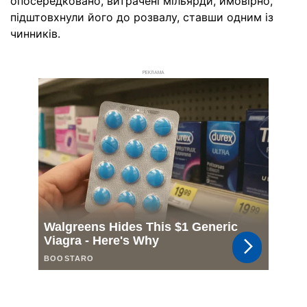
опосередковано, витрачені мільярди, ймовірно,
підштовхнули його до розвалу, ставши одним із
чинників.
РЕКЛАМА