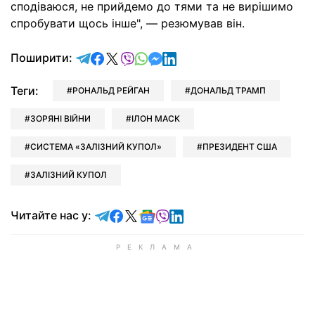
сподіваюся, не прийдемо до тями та не вирішимо
спробувати щось інше", — резюмував він.
відправити у Telegram
поділитись у Facebook
поділитись у X
відправити у Viber
відправити у Whatsapp
відправити у Messenger
відправити у LinkedIn
Поширити:
Теги:
РОНАЛЬД РЕЙГАН
ДОНАЛЬД ТРАМП
ЗОРЯНІ ВІЙНИ
ІЛОН МАСК
СИСТЕМА «ЗАЛІЗНИЙ КУПОЛ»
ПРЕЗИДЕНТ США
ЗАЛІЗНИЙ КУПОЛ
Читайте у Telegram
Читайте у Facebook
Читайте у X
Читайте у Google news
Читайте у Viber
Читайте у LinkedIn
Читайте нас у: