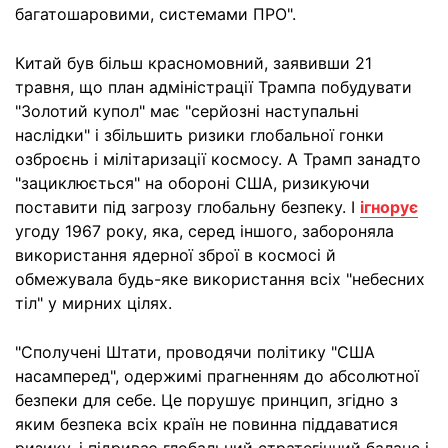
багатошаровими, системами ПРО".
Китай був більш красномовний, заявивши 21
травня, що план адміністрації Трампа побудувати
"Золотий купол" має "серйозні наступальні
наслідки" і збільшить ризики глобальної гонки
озброєнь і мілітаризації космосу. А Трамп занадто
"зациклюється" на обороні США, ризикуючи
поставити під загрозу глобальну безпеку. І
ігнорує
угоду 1967 року, яка, серед іншого, забороняла
використання ядерної зброї в космосі й
обмежувала будь-яке використання всіх "небесних
тіл" у мирних цілях.
"Сполучені Штати, проводячи політику "США
насамперед", одержимі прагненням до абсолютної
безпеки для себе. Це порушує принцип, згідно з
яким безпека всіх країн не повинна піддаватися
ризику, і підриває глобальний стратегічний баланс і