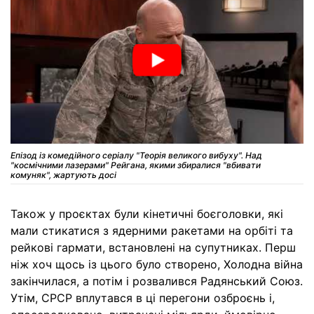
Епізод із комедійного серіалу "Теорія великого вибуху". Над
"космічними лазерами" Рейгана, якими збиралися "вбивати
комуняк", жартують досі
Також у проєктах були кінетичні боєголовки, які
мали стикатися з ядерними ракетами на орбіті та
рейкові гармати, встановлені на супутниках. Перш
ніж хоч щось із цього було створено, Холодна війна
закінчилася, а потім і розвалився Радянський Союз.
Утім, СРСР вплутався в ці перегони озброєнь і,