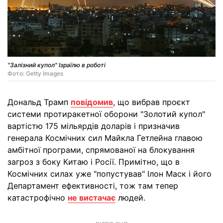
"Залізний купол" Ізраїлю в роботі
Фото: Getty Images
Дональд Трамп
повідомив
, що вибрав проєкт
системи протиракетної оборони "Золотий купол"
вартістю 175 мільярдів доларів і призначив
генерала Космічних сил Майкла Гетлейна главою
амбітної програми, спрямованої на блокування
загроз з боку Китаю і Росії. Примітно, що в
Космічних силах уже "попустував" Ілон Маск і його
Департамент ефективності, тож там тепер
катастрофічно
не вистачає
людей.