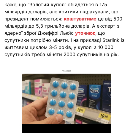
каже, що "Золотий купол" обійдеться в 175
мільярдів доларів, але критики підрахували, що
президент помиляється:
коштуватиме
це від 500
мільярдів до 5,3 трильйона доларів. А експерт з
ядерної зброї Джеффрі Льюїс
уточнює
, що
супутники потрібно міняти. І на прикладі Starlink із
життєвим циклом 3-5 років, у куполі з 10 000
супутників треба міняти 2000 супутників на рік.
РЕКЛАМА