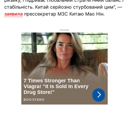
стабільність. Китай серйозно стурбований цим", —
заявила
прессекретар МЗС Китаю Мао Нін.
РЕКЛАМА