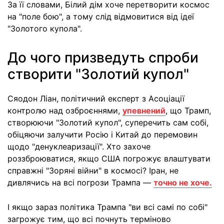
За її словами, Білий дім хоче перетворити космос
на "поле бою", а тому слід відмовитися від ідеї
"Золотого купола".
До чого призведуть спроби
створити "Золотий купол"
Сяодон Ліан, політичний експерт з Асоціації
контролю над озброєннями,
упевнений
, що Трамп,
створюючи "Золотий купол", суперечить сам собі,
обіцяючи залучити Росію і Китай до перемовин
щодо "денуклеаризації". Хто захоче
роззброюватися, якщо США погрожує влаштувати
справжні "Зоряні війни" в космосі? Іран, не
дивлячись на всі погрози Трампа —
точно не хоче.
І якщо зараз політика Трампа "ви всі самі по собі"
загрожує тим, що всі почнуть терміново