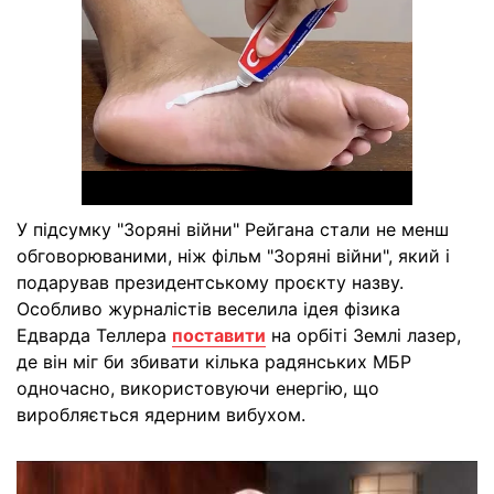
У підсумку "Зоряні війни" Рейгана стали не менш
обговорюваними, ніж фільм "Зоряні війни", який і
подарував президентському проєкту назву.
Особливо журналістів веселила ідея фізика
Едварда Теллера
поставити
на орбіті Землі лазер,
де він міг би збивати кілька радянських МБР
одночасно, використовуючи енергію, що
виробляється ядерним вибухом.