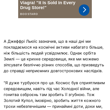
А Джеффрі Льюїс зазначив, що в наші дні ми
покладаємося на космічні активи набагато більше,
ніж більшість людей усвідомлює. Однак орбіта
Землі — це крихке середовище, яке ми можемо
зіпсувати безліччю різних способів, що призведуть
до справді неприємних довгострокових наслідків.
"Я дуже турбуюся про це. Космос був сприятливим
середовищем, навіть під час Холодної війни, але
гонитва озброєнь там зробить її згубною. Тож
Золотий Купол, імовірно, зробить життя кожного
трохи небезпечнішим — принаймні доти, доки ми,