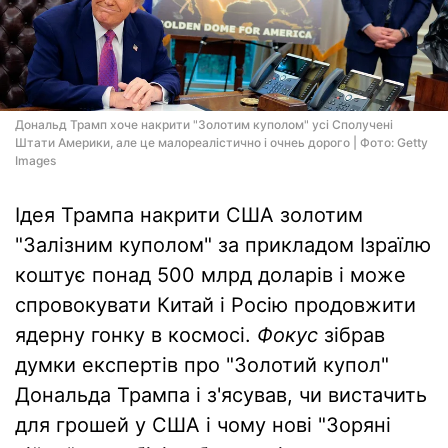
Дональд Трамп хоче накрити "Золотим куполом" усі Сполучені
Штати Америки, але це малореалістично і очнеь дорого | Фото: Getty
Images
Ідея Трампа накрити США золотим
"Залізним куполом" за прикладом Ізраїлю
коштує понад 500 млрд доларів і може
спровокувати Китай і Росію продовжити
ядерну гонку в космосі.
Фокус
зібрав
думки експертів про "Золотий купол"
Дональда Трампа і з'ясував, чи вистачить
для грошей у США і чому нові "Зоряні