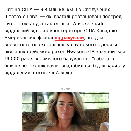
Площа США — 9,8 млн кв. км. І в Сполучених
Штатах є Гаваї — які взагалі розташовані посеред
Тихого океану, а також штат Аляска, який
відділений від основної території США Канадою.
Американські фізики
підрахували
, що для
впевненого перехоплення залпу всього з десяти
північнокорейських ракет Hwasong-18 знадобиться
16 000 ракет космічного базування. І "набагато
більше перехоплювачів" знадобилося б для захисту
віддалених штатів, як Аляска.
РЕКЛАМА