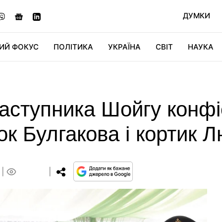
ДУМКИ
ИЙ ФОКУС
ПОЛІТИКА
УКРАЇНА
СВІТ
НАУКА
ДІДЖИТАЛ
АВТО
СВІТФАН
КУ
аступника Шойгу конфі
ок Булгакова і кортик
0