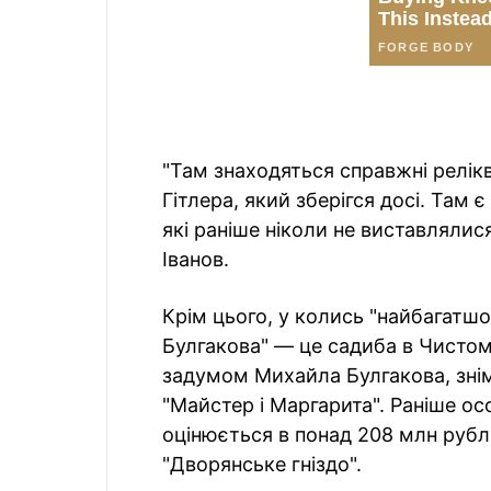
"Там знаходяться справжні релікв
Гітлера, який зберігся досі. Там є
які раніше ніколи не виставлялис
Іванов.
Крім цього, у колись "найбагатшо
Булгакова" — це садиба в Чистому
задумом Михайла Булгакова, зні
"Майстер і Маргарита". Раніше ос
оцінюється в понад 208 млн рубл
"Дворянське гніздо".