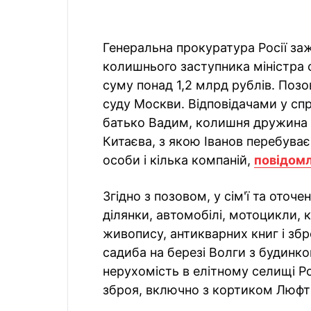
Генеральна прокуратура Росії за
колишнього заступника міністра о
суму понад 1,2 млрд рублів. Поз
суду Москви. Відповідачами у спр
батько Вадим, колишня дружина 
Китаєва, з якою Іванов перебуває
особи і кілька компаній,
повідом
Згідно з позовом, у сім'ї та ото
ділянки, автомобілі, мотоцикли, к
живопису, антикварних книг і збр
садиба на березі Волги з будинк
нерухомість в елітному селищі Р
зброя, включно з кортиком Люфт