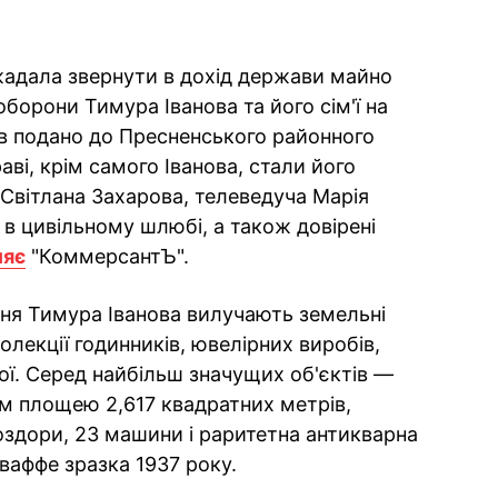
жадала звернути в дохід держави майно
борони Тимура Іванова та його сім'ї на
ов подано до Пресненського районного
аві, крім самого Іванова, стали його
Світлана Захарова, телеведуча Марія
 в цивільному шлюбі, а також довірені
ляє
"КоммерсантЪ".
чення Тимура Іванова вилучають земельні
олекції годинників, ювелірних виробів,
ої. Серед найбільш значущих об'єктів —
ом площею 2,617 квадратних метрів,
оздори, 23 машини і раритетна антикварна
ваффе зразка 1937 року.