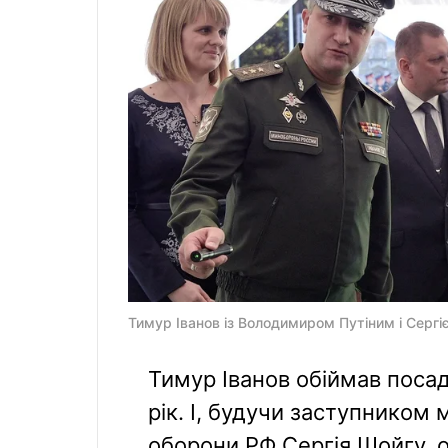
Тимур Іванов із Володимиром Путіним і Сергі
Тимур Іванов обіймав поса
рік. І, будучи заступником 
оборони РФ Сергія Шойгу, 