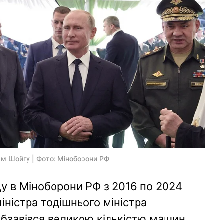
єм Шойгу | Фото: Мiноборони РФ
ду в Міноборони РФ з 2016 по 2024
міністра тодішнього міністра
обзавівся великою кількістю машин