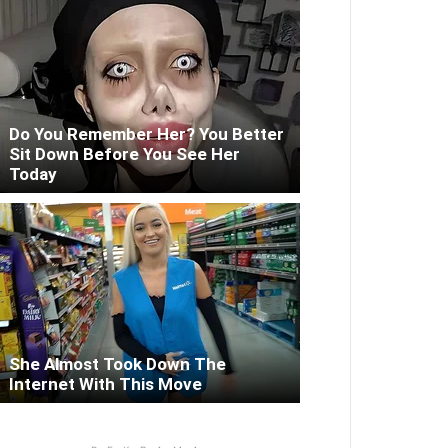
Do You Remember Her? You Better
Sit Down Before You See Her
Today
She Almost Took Down The
Internet With This Move