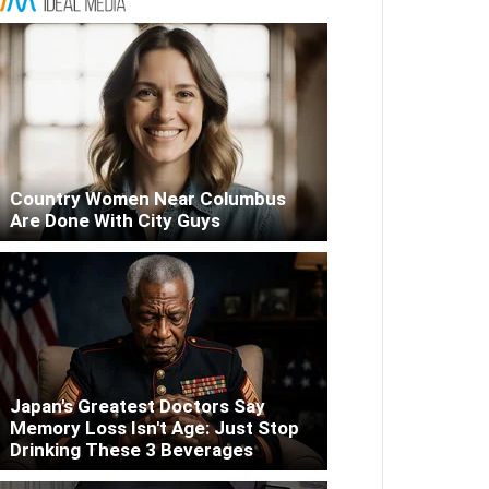
Country Women Near Columbus
Are Done With City Guys
Japan's Greatest Doctors Say
Memory Loss Isn't Age: Just Stop
Drinking These 3 Beverages