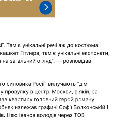
ії. Там є унікальні речі аж до костюма
 кашкет Гітлера, там є унікальні експонати,
я на загальний огляд", — розповідав
го силовика Росії" вилучають "дім
 провулку в центрі Москви, в якій, за
мав квартиру головний герой роману
обняк належав графині Софії Волконській і
ів. Нею Іванов володів через ТОВ