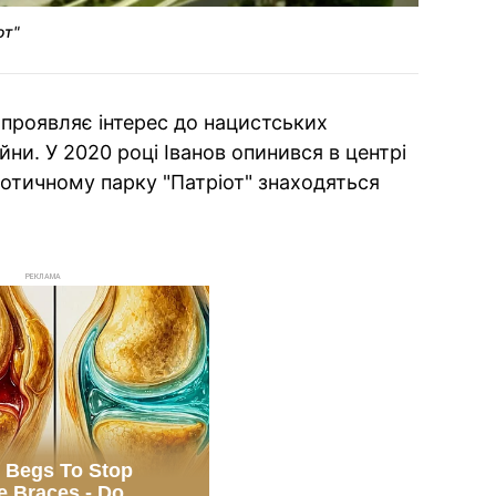
от"
 проявляє інтерес до нацистських
ійни. У 2020 році Іванов опинився в центрі
іотичному парку "Патріот" знаходяться
РЕКЛАМА