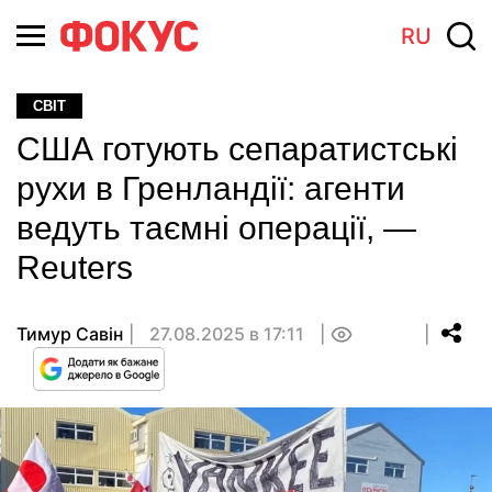
RU
СВІТ
США готують сепаратистські
рухи в Гренландії: агенти
ведуть таємні операції, —
Reuters
Тимур Савін
27.08.2025 в 17:11
0