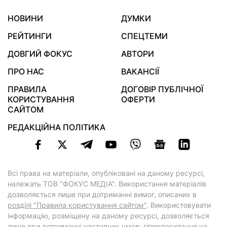
НОВИНИ
ДУМКИ
РЕЙТИНГИ
СПЕЦТЕМИ
ДОВГИЙ ФОКУС
АВТОРИ
ПРО НАС
ВАКАНСІЇ
ПРАВИЛА
ДОГОВІР ПУБЛІЧНОЇ
КОРИСТУВАННЯ
ОФЕРТИ
САЙТОМ
РЕДАКЦІЙНА ПОЛІТИКА
Всі права на матеріали, опубліковані на даному ресурсі,
належать ТОВ "ФОКУС МЕДІА". Використання матеріалів
дозволяється лише при дотриманні вимог, описаних в
розділі "Правила користування сайтом"
. Використовувати
інформацію, розміщену на даному ресурсі, дозволяється
лише при дотриманні наступних умов: гіперпосилання на