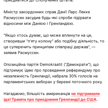
приєднатися до Сполучених Штатів.
Міністр закордонних справ Данії Ларс Лекке
Расмуссен засудив будь-які спроби підірвати
відносини між Данією і Гренландією.
"Якщо хтось думає, що може вплинути на це,
створивши "п'яту колону" або подібну діяльність, то
це суперечить принципам співпраці держав", —
заявив Расмуссен.
Опозиційна партія Demokraatit ("Демократи"), що
підтримує ідею про проведення референдуму про
незалежність Гренландії, набрала 30% голосів на
парламентських виборах у березні поточного року.
Нагадаємо, більшість американців
не підтримали
ідеї Трампа про приєднання Гренландії до США
.