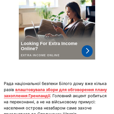
Рада національної безпеки Білого дому вже кілька
разів
влаштовувала збори для обговорення плану
захоплення Гренландії
. Головний акцент робиться
на переконанні, а не на військовому примусі:
населення острова незабаром саме захоче