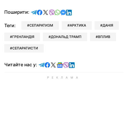
відправити у Telegram
поділитись у Facebook
поділитись у X
відправити у Viber
відправити у Whatsapp
відправити у Messenger
відправити у LinkedIn
Поширити:
Теги:
СЕПАРАТИЗМ
АРКТИКА
ДАНІЯ
ГРЕНЛАНДІЯ
ДОНАЛЬД ТРАМП
ВПЛИВ
СЕПАРАТИСТИ
Читайте у Telegram
Читайте у Facebook
Читайте у X
Читайте у Google news
Читайте у Viber
Читайте у LinkedIn
Читайте нас у: