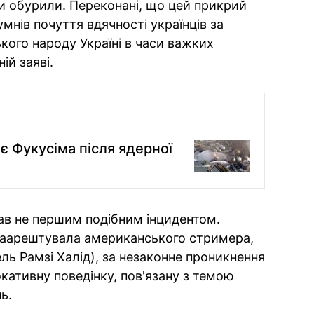
и обурили. Переконані, що цей прикрий
умнів почуття вдячності українців за
ого народу Україні в часи важких
ій заяві.
ає Фукусіма після ядерної
тав не першим подібним інцидентом.
 заарештувала американського стримера,
ль Рамзі Халід), за незаконне проникнення
кативну поведінку, пов'язану з темою
ь.