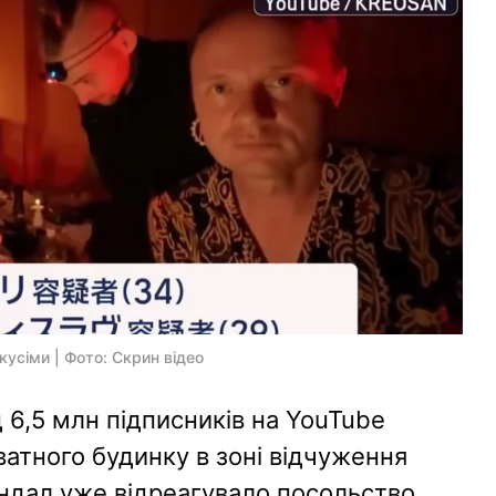
кусіми | Фото: Скрин відео
д 6,5 млн підписників на YouTube
ватного будинку в зоні відчуження
андал уже відреагувало посольство