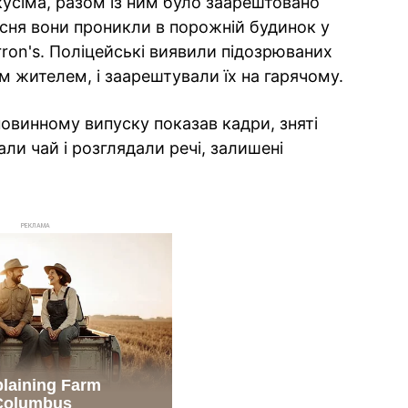
кусіма, разом із ним було заарештовано
есня вони проникли в порожній будинок у
ron's. Поліцейські виявили підозрюваних
м жителем, і заарештували їх на гарячому.
новинному випуску показав кадри, зняті
али чай і розглядали речі, залишені
РЕКЛАМА