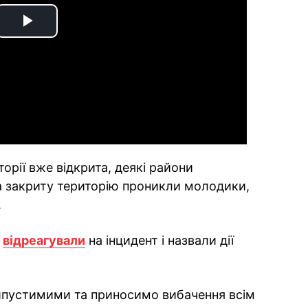
Play
Video
орії вже відкрита, деякі райони
 закриту територію проникли молодики,
.
е
відреагували
на інцидент і назвали дії
рипустимими та приносимо вибачення всім