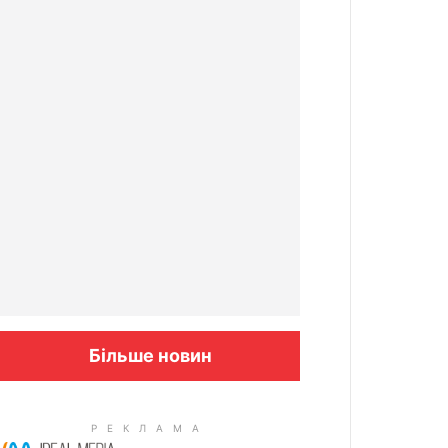
Більше новин
Columbus: High Blood Sugar
Patients Are Quietly Using This