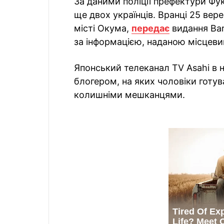
За даними поліції префектури Фу
ще двох українців. Вранці 25 вер
місті Окума,
передає
видання Bar
за інформацією, наданою місцеви
Японський телеканал TV Asahi в 
блогером, на яких чоловіки готув
колишніми мешканцями.