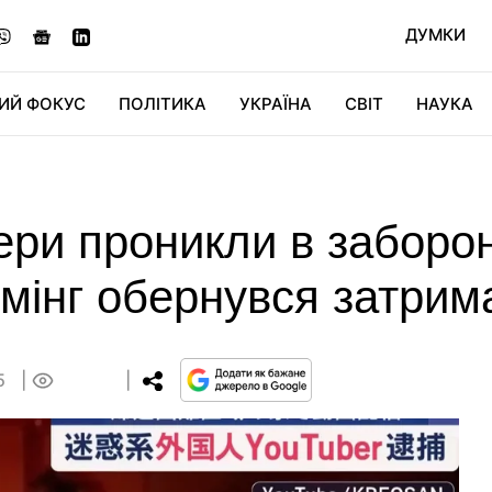
ДУМКИ
ИЙ ФОКУС
ПОЛІТИКА
УКРАЇНА
СВІТ
НАУКА
ДІДЖИТАЛ
АВТО
СВІТФАН
КУ
гери проникли в заборо
рімінг обернувся затрим
35
0