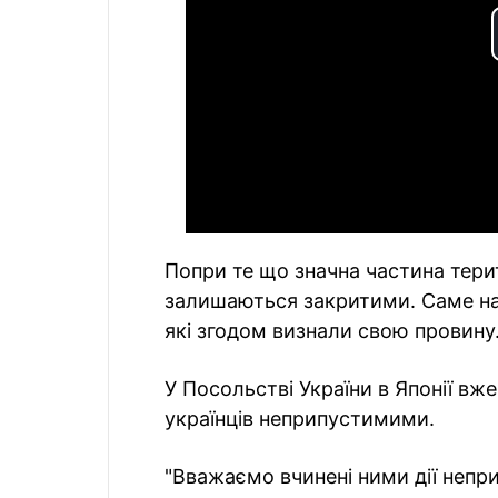
Попри те що значна частина терит
залишаються закритими. Саме на
які згодом визнали свою провину
У Посольстві України в Японії вж
українців неприпустимими.
"Вважаємо вчинені ними дії неп