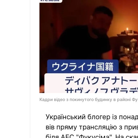
Кадри відео з покинутого будинку в районі Фу
Український блогер із пона
вів пряму трансляцію з при
біля АЕС "Фукусіма". На ск