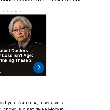
ків було збито над територією
4 дрони, що летіли на Москву,