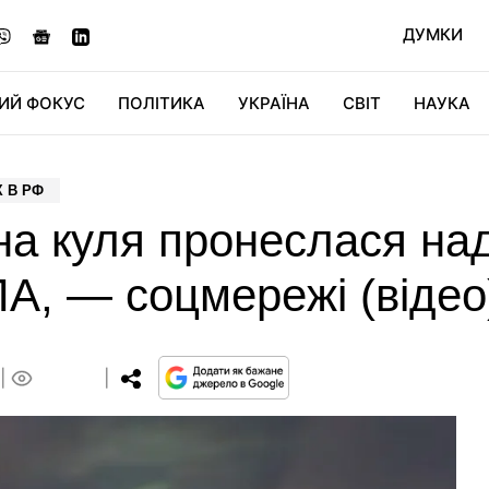
ДУМКИ
ИЙ ФОКУС
ПОЛІТИКА
УКРАЇНА
СВІТ
НАУКА
ДІДЖИТАЛ
АВТО
СВІТФАН
КУ
Х В РФ
на куля пронеслася на
ЛА, — соцмережі (відео
0