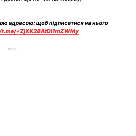
вою адресою: щоб підписатися на нього
://t.me/+ZjXK2BAtDi1mZWMy
РЕКЛАМА