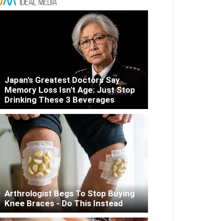
Japan's Greatest Doctors Say
Memory Loss Isn't Age: Just Stop
Drinking These 3 Beverages
Arthrologist Begs To Stop Buying
Knee Braces - Do This Instead