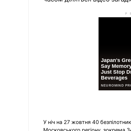
У ніч на 27 жовтня 40 безпілотни
Московського регіону, зокрема 3