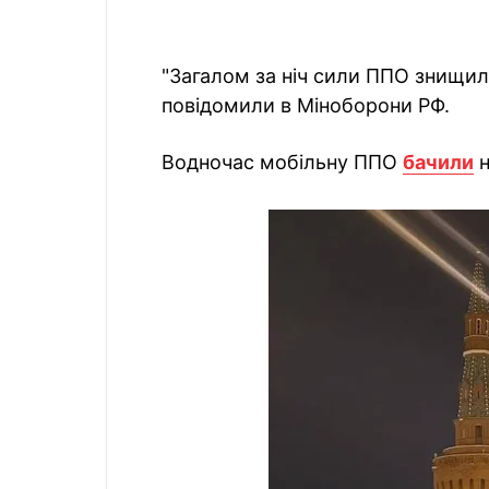
"Загалом за ніч сили ППО знищили
повідомили в Міноборони РФ.
Водночас мобільну ППО
бачили
н