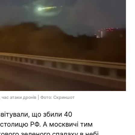
д час атаки дронів | Фото: Скриншот
звітували, що збили 40
а столицю РФ. А москвичі тим
ового зеленого спалаху в небі.