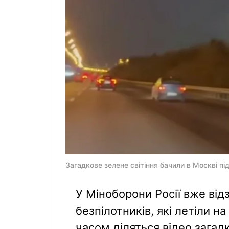
Загадкове зелене світіння бачили в Москві пі
У Міноборони Росії вже від
безпілотників, які летіли н
часом діляться відео загадк