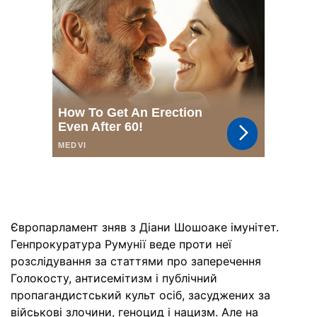
Європарламент зняв з Діани Шошоаке імунітет.
Генпрокуратура Румунії веде проти неї
розслідування за статтями про заперечення
Голокосту, антисемітизм і публічний
пропагандистський культ осіб, засуджених за
військові злочини, геноцид і нацизм. Але на