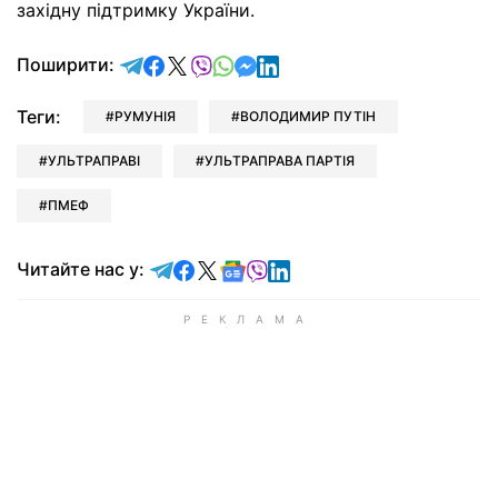
західну підтримку України.
відправити у Telegram
поділитись у Facebook
поділитись у X
відправити у Viber
відправити у Whatsapp
відправити у Messenger
відправити у LinkedIn
Поширити:
Теги:
РУМУНІЯ
ВОЛОДИМИР ПУТІН
УЛЬТРАПРАВІ
УЛЬТРАПРАВА ПАРТІЯ
ПМЕФ
Читайте у Telegram
Читайте у Facebook
Читайте у X
Читайте у Google news
Читайте у Viber
Читайте у LinkedIn
Читайте нас у: