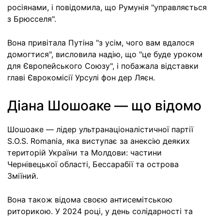
росіянами, і повідомила, що Румунія "управляється
з Брюсселя".
Вона привітала Путіна "з усім, чого вам вдалося
домогтися", висловила надію, що "це буде уроком
для Європейського Союзу", і побажала відставки
главі Єврокомісії Урсулі фон дер Ляєн.
Діана Шошоаке — що відомо
Шошоаке — лідер ультранаціоналістичної партії
S.O.S. Romania, яка виступає за анексію деяких
територій України та Молдови: частини
Чернівецької області, Бессарабії та острова
Зміїний.
Вона також відома своєю антисемітською
риторикою. У 2024 році, у день солідарності та