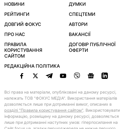
НОВИНИ
ДУМКИ
РЕЙТИНГИ
СПЕЦТЕМИ
ДОВГИЙ ФОКУС
АВТОРИ
ПРО НАС
ВАКАНСІЇ
ПРАВИЛА
ДОГОВІР ПУБЛІЧНОЇ
КОРИСТУВАННЯ
ОФЕРТИ
САЙТОМ
РЕДАКЦІЙНА ПОЛІТИКА
Всі права на матеріали, опубліковані на даному ресурсі,
належать ТОВ "ФОКУС МЕДІА". Використання матеріалів
дозволяється лише при дотриманні вимог, описаних в
розділі "Правила користування сайтом"
. Використовувати
інформацію, розміщену на даному ресурсі, дозволяється
лише при дотриманні наступних умов: гіперпосилання на
Cайт
focus.ua
, згадки першоджерела не нижче першого