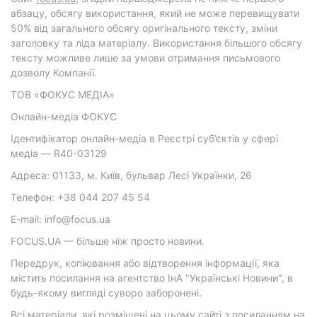
абзацу, обсягу використання, який не може перевищувати
50% від загального обсягу оригінального тексту, зміни
заголовку та ліда матеріалу. Використання більшого обсягу
тексту можливе лише за умови отримання письмового
дозволу Компанії.
ТОВ «ФОКУС МЕДІА»
Онлайн-медіа ФОКУС
Ідентифікатор онлайн-медіа в Реєстрі суб’єктів у сфері
медіа — R40-03129
Адреса: 01133, м. Київ, бульвар Лесі Українки, 26
Телефон: +38 044 207 45 54
E-mail: info@focus.ua
FOCUS.UA — більше ніж просто новини.
Передрук, копіювання або відтворення інформації, яка
містить посилання на агентство ІнА "Українські Новини", в
будь-якому вигляді суворо заборонені.
Всі матеріали, які розміщені на цьому сайті з посиланням на