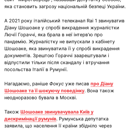
яка становить загрозу національній безпеці України.
А 2021 року італійський телеканал Rai 1 звинуватив
Діану Шошоаке у спробі викрадення журналістки
Лючії Гораччі, яка брала в неї інтерв'ю про
пандемію. Журналістку не випускали з кабінету
Шошоаке, яка звинуватила її у спробі викрадення
документів. Зрештою Гораччі заарештували і
відпустили тільки після скандалу і втручання
посольства Італії в Румунії.
Нагадаємо, раніше
Фокус
уже писав
про Діану
Шошоаке та її шокуючу поведінку
. Вона також
неодноразово бувала в Москві.
Також
Шошоаке звинувачувала Київ у
дискримінації румунів
. Румунська депутатка
заявила, що населення її країни збідніло через