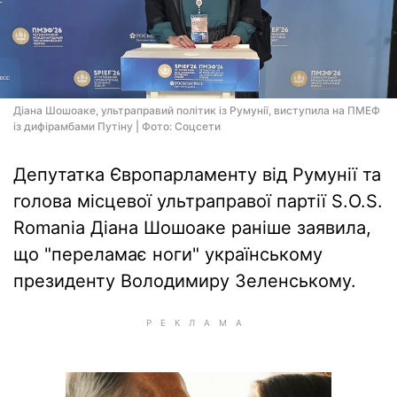
Діана Шошоаке, ультраправий політик із Румунії, виступила на ПМЕФ
із дифірамбами Путіну | Фото: Соцсети
Депутатка Європарламенту від Румунії та
голова місцевої ультраправої партії S.O.S.
Romania Діана Шошоаке раніше заявила,
що "переламає ноги" українському
президенту Володимиру Зеленському.