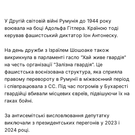
У Другій світовій війні Румунія до 1944 року
воювала на боці Адольфа Гітлера. Країною тоді
керував фашистський диктатор Іон Антонеску.
На день дружби з Ізраїлем Шошоаке також
викрикнула в парламенті гасло "Хай живе гвардія"
на честь організації "Залізна гвардія". Це
фашистська воєнізована структура, яка сприяла
правому перевороту в Румунії в міжвоєнний період
і співпрацювала з СС. Під час погромів у Бухаресті
гвардійці вбивали місцевих євреїв, підвішуючи їх на
гаках бойні.
За антисемітські висловлювання депутатку
виключали з президентських перегонів у 2023 і
2024 році.