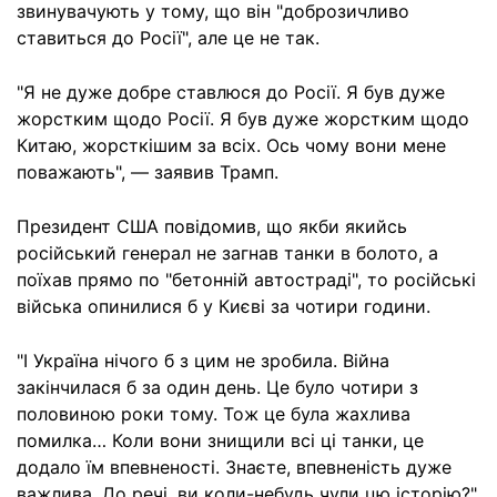
звинувачують у тому, що він "доброзичливо
ставиться до Росії", але це не так.
"Я не дуже добре ставлюся до Росії. Я був дуже
жорстким щодо Росії. Я був дуже жорстким щодо
Китаю, жорсткішим за всіх. Ось чому вони мене
поважають", — заявив Трамп.
Президент США повідомив, що якби якийсь
російський генерал не загнав танки в болото, а
поїхав прямо по "бетонній автостраді", то російські
війська опинилися б у Києві за чотири години.
"І Україна нічого б з цим не зробила. Війна
закінчилася б за один день. Це було чотири з
половиною роки тому. Тож це була жахлива
помилка… Коли вони знищили всі ці танки, це
додало їм впевненості. Знаєте, впевненість дуже
важлива. До речі, ви коли-небудь чули цю історію?"