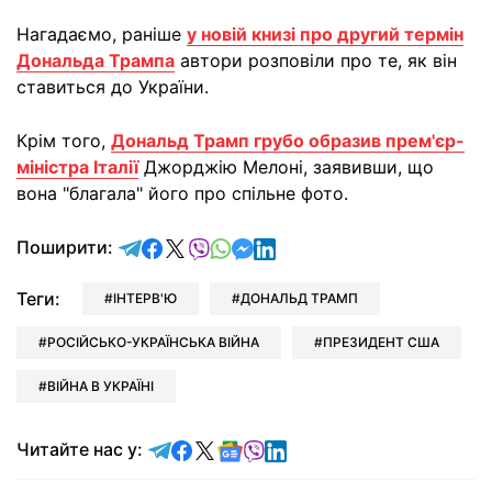
Нагадаємо, раніше
у новій книзі про другий термін
Дональда Трампа
автори розповіли про те, як він
ставиться до України.
Крім того,
Дональд Трамп грубо образив прем'єр-
міністра Італії
Джорджію Мелоні, заявивши, що
вона "благала" його про спільне фото.
відправити у Telegram
поділитись у Facebook
поділитись у X
відправити у Viber
відправити у Whatsapp
відправити у Messenger
відправити у LinkedIn
Поширити:
Теги:
ІНТЕРВ'Ю
ДОНАЛЬД ТРАМП
РОСІЙСЬКО-УКРАЇНСЬКА ВІЙНА
ПРЕЗИДЕНТ США
ВІЙНА В УКРАЇНІ
Читайте у Telegram
Читайте у Facebook
Читайте у X
Читайте у Google news
Читайте у Viber
Читайте у LinkedIn
Читайте нас у: