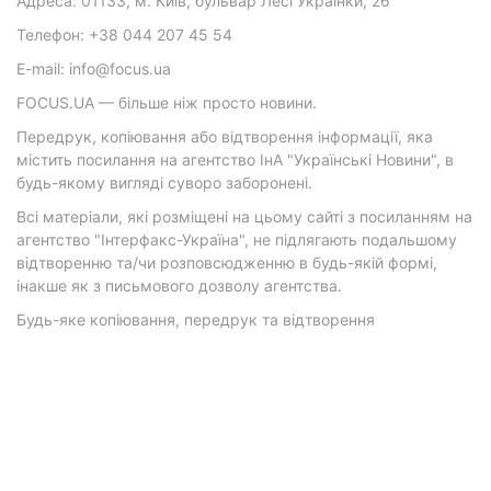
Адреса: 01133, м. Київ, бульвар Лесі Українки, 26
Телефон: +38 044 207 45 54
E-mail: info@focus.ua
FOCUS.UA — більше ніж просто новини.
Передрук, копіювання або відтворення інформації, яка
містить посилання на агентство ІнА "Українські Новини", в
будь-якому вигляді суворо заборонені.
Всі матеріали, які розміщені на цьому сайті з посиланням на
агентство "Інтерфакс-Україна", не підлягають подальшому
відтворенню та/чи розповсюдженню в будь-якій формі,
інакше як з письмового дозволу агентства.
Будь-яке копіювання, передрук та відтворення
фотографічних творів та/або аудіовізуальних творів
правовласника Getty Images — суворо забороняється.
Матеріали з плашками "Р", "Новини партнерів", "Новини
компаній", "Новини партій", "Інновації", "Позиція",
"Спецпроект за підтримки" публікуються на комерційній
основі.