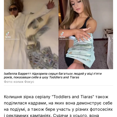
Ізабелла Барретт підкорила серця багатьох людей у віці п'яти
років, показавши себе в шоу Toddlers and Tiaras
Фото: колаж Фокус
Колишня зірка серіалу "Toddlers and Tiaras" також
поділилася кадрами, на яких вона демонструє себе
на подіумі, а також бере участь у різних фотосесіях
і рекламних кампаніях. Судячи з усього, вона