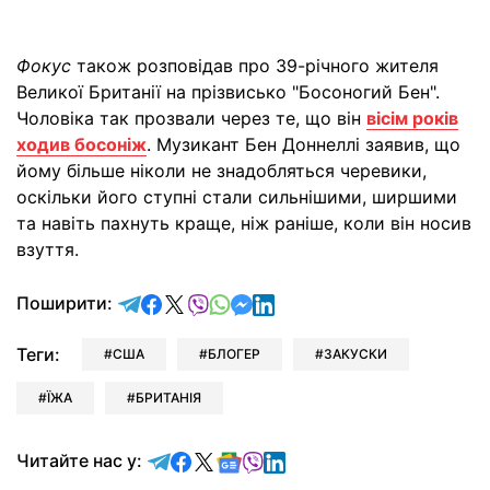
Фокус
також розповідав про 39-річного жителя
Великої Британії на прізвисько "Босоногий Бен".
Чоловіка так прозвали через те, що він
вісім років
ходив босоніж
. Музикант Бен Доннеллі заявив, що
йому більше ніколи не знадобляться черевики,
оскільки його ступні стали сильнішими, ширшими
та навіть пахнуть краще, ніж раніше, коли він носив
взуття.
відправити у Telegram
поділитись у Facebook
поділитись у X
відправити у Viber
відправити у Whatsapp
відправити у Messenger
відправити у LinkedIn
Поширити:
Теги:
США
БЛОГЕР
ЗАКУСКИ
ЇЖА
БРИТАНІЯ
Читайте у Telegram
Читайте у Facebook
Читайте у X
Читайте у Google news
Читайте у Viber
Читайте у LinkedIn
Читайте нас у: