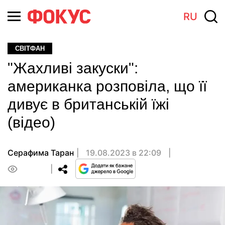
RU
СВІТФАН
"Жахливі закуски":
американка розповіла, що її
дивує в британській їжі
(відео)
Серафима Таран
19.08.2023 в 22:09
0