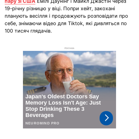
пару зі США
Емілі Даунінг і Майкл Джастін через
19-річну різницю у віці. Попри хейт, закохані
планують весілля і продовжують розповідати про
себе, знімаючи відео для Tiktok, які дивляться по
100 тисяч глядачів.
РЕКЛАМА