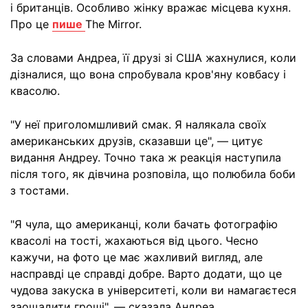
і британців. Особливо жінку вражає місцева кухня.
Про це
пише
The Mirror.
За словами Андреа, її друзі зі США жахнулися, коли
дізналися, що вона спробувала кров'яну ковбасу і
квасолю.
"У неї приголомшливий смак. Я налякала своїх
американських друзів, сказавши це", — цитує
видання Андреу. Точно така ж реакція наступила
після того, як дівчина розповіла, що полюбила боби
з тостами.
"Я чула, що американці, коли бачать фотографію
квасолі на тості, жахаються від цього. Чесно
кажучи, на фото це має жахливий вигляд, але
насправді це справді добре. Варто додати, що це
чудова закуска в університеті, коли ви намагаєтеся
заощадити гроші", — сказала Андреа.