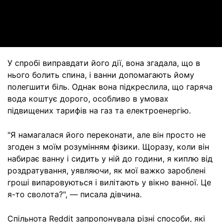
Video
У спробі виправдати його дії, вона згадала, що в
нього болить спина, і ванни допомагають йому
полегшити біль. Однак вона підкреслила, що гаряча
вода коштує дорого, особливо в умовах
підвищених тарифів на газ та електроенергію.
"Я намагалася його переконати, але він просто не
згоден з моїм розумінням фізики. Щоразу, коли він
набирає ванну і сидить у ній до години, я киплю від
роздратування, уявляючи, як мої важко зароблені
гроші випаровуються і вилітають у вікно ванної. Це
я-то сволота?", — писала дівчина.
Спільнота Reddit запропонувала різні способи, які