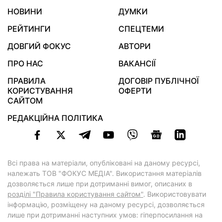
НОВИНИ
ДУМКИ
РЕЙТИНГИ
СПЕЦТЕМИ
ДОВГИЙ ФОКУС
АВТОРИ
ПРО НАС
ВАКАНСІЇ
ПРАВИЛА
ДОГОВІР ПУБЛІЧНОЇ
КОРИСТУВАННЯ
ОФЕРТИ
САЙТОМ
РЕДАКЦІЙНА ПОЛІТИКА
Всі права на матеріали, опубліковані на даному ресурсі,
належать ТОВ "ФОКУС МЕДІА". Використання матеріалів
дозволяється лише при дотриманні вимог, описаних в
розділі "Правила користування сайтом"
. Використовувати
інформацію, розміщену на даному ресурсі, дозволяється
лише при дотриманні наступних умов: гіперпосилання на