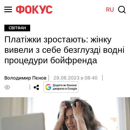
RU
СВІТФАН
Платіжки зростають: жінку
вивели з себе безглузді водні
процедури бойфренда
Володимир Пєнов
29.08.2023 в 08:40
0