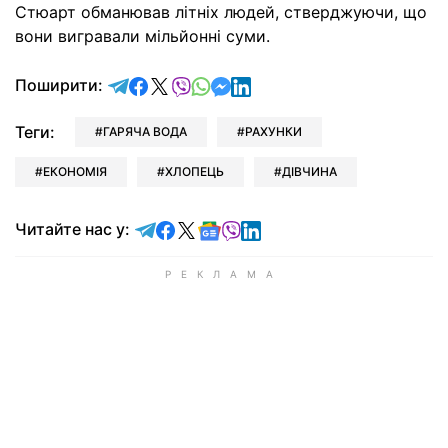
Стюарт обманював літніх людей, стверджуючи, що
вони вигравали мільйонні суми.
відправити у Telegram
поділитись у Facebook
поділитись у X
відправити у Viber
відправити у Whatsapp
відправити у Messenger
відправити у LinkedIn
Поширити:
Теги:
ГАРЯЧА ВОДА
РАХУНКИ
ЕКОНОМІЯ
ХЛОПЕЦЬ
ДІВЧИНА
Читайте у Telegram
Читайте у Facebook
Читайте у X
Читайте у Google news
Читайте у Viber
Читайте у LinkedIn
Читайте нас у: