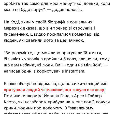
зробить так само для моєї майбутньої доньки, коли
мене не буде поруч", — додав чоловік.
На Коді, який у своїй біографії в соціальних
мережах вказав, що він тренер зі стосунків і
письменник, швидко посипалися коментарі від
людей, які хвалили його за цей вчинок.
"Ви розумієте, що можливо врятували їй життя,
більшість чоловіків пройшли б повз, але не ви, тому
що вам небайдужі люди. Ви — один на мільйон", —
написав один із користувачів Instargam.
Раніше
Фокус
повідомляв, що новачки-поліцейські
врятували людей чз машини, що тонула в ставку
.
Помічники шерифа Йорцан Гандіа Арес і Тайлер
Касто, які незабаром прибули на місце події, почули
крики людини про допомогу. В "заваленому