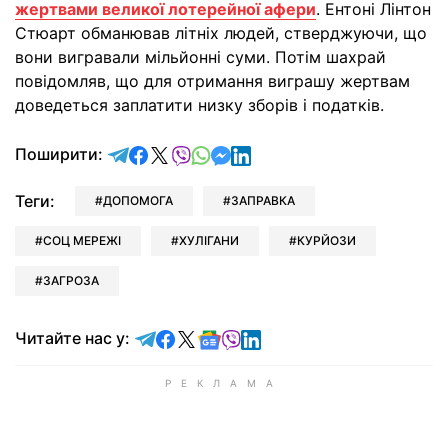
жертвами великої лотерейної афери
. Ентоні Лінтон
Стюарт обманював літніх людей, стверджуючи, що
вони вигравали мільйонні суми. Потім шахрай
повідомляв, що для отримання виграшу жертвам
доведеться заплатити низку зборів і податків.
відправити у Telegram
поділитись у Facebook
поділитись у X
відправити у Viber
відправити у Whatsapp
відправити у Messenger
відправити у LinkedIn
Поширити:
Теги:
ДОПОМОГА
ЗАПРАВКА
СОЦ МЕРЕЖІ
ХУЛІГАНИ
КУРЙОЗИ
ЗАГРОЗА
Читайте у Telegram
Читайте у Facebook
Читайте у X
Читайте у Google news
Читайте у Viber
Читайте у LinkedIn
Читайте нас у: