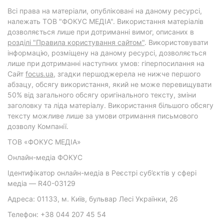
Всі права на матеріали, опубліковані на даному ресурсі,
належать ТОВ "ФОКУС МЕДІА". Використання матеріалів
дозволяється лише при дотриманні вимог, описаних в
розділі "Правила користування сайтом"
. Використовувати
інформацію, розміщену на даному ресурсі, дозволяється
лише при дотриманні наступних умов: гіперпосилання на
Cайт
focus.ua
, згадки першоджерела не нижче першого
абзацу, обсягу використання, який не може перевищувати
50% від загального обсягу оригінального тексту, зміни
заголовку та ліда матеріалу. Використання більшого обсягу
тексту можливе лише за умови отримання письмового
дозволу Компанії.
ТОВ «ФОКУС МЕДІА»
Онлайн-медіа ФОКУС
Ідентифікатор онлайн-медіа в Реєстрі суб’єктів у сфері
медіа — R40-03129
Адреса: 01133, м. Київ, бульвар Лесі Українки, 26
Телефон: +38 044 207 45 54