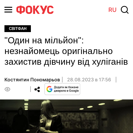
RU
СВІТФАН
"Один на мільйон":
незнайомець оригінально
захистив дівчину від хуліганів
Костянтин Пономарьов
28.08.2023 в 17:56
0