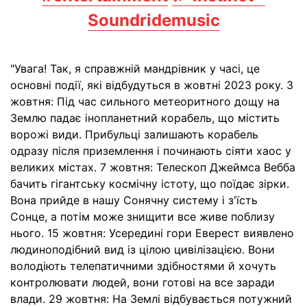
Soundridemusic
"Увага! Так, я справжній мандрівник у часі, це
основні події, які відбудуться в жовтні 2023 року. 3
жовтня: Під час сильного метеоритного дощу на
Землю падає інопланетний корабель, що містить
ворожі види. Прибульці залишають корабель
одразу після приземлення і починають сіяти хаос у
великих містах. 7 жовтня: Телескоп Джеймса Вебба
бачить гігантську космічну істоту, що поїдає зірки.
Вона прийде в нашу Сонячну систему і з'їсть
Сонце, а потім може знищити все живе поблизу
нього. 15 жовтня: Усередині гори Еверест виявлено
людиноподібний вид із цілою цивілізацією. Вони
володіють телепатичними здібностями й хочуть
контролювати людей, вони готові на все заради
влади. 29 жовтня: На Землі відбувається потужний