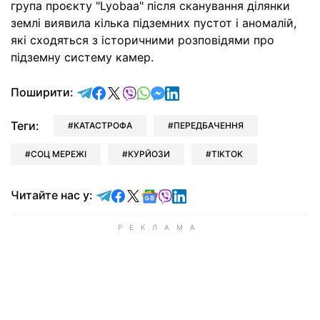
група проєкту "Lyobaa" після сканування ділянки
землі виявила кілька підземних пустот і аномалій,
які сходяться з історичними розповідями про
підземну систему камер.
відправити у Telegram
поділитись у Facebook
поділитись у X
відправити у Viber
відправити у Whatsapp
відправити у Messenger
відправити у LinkedIn
Поширити:
Теги:
КАТАСТРОФА
ПЕРЕДБАЧЕННЯ
СОЦ МЕРЕЖІ
КУРЙОЗИ
TIKTOK
Читайте у Telegram
Читайте у Facebook
Читайте у X
Читайте у Google news
Читайте у Viber
Читайте у LinkedIn
Читайте нас у: