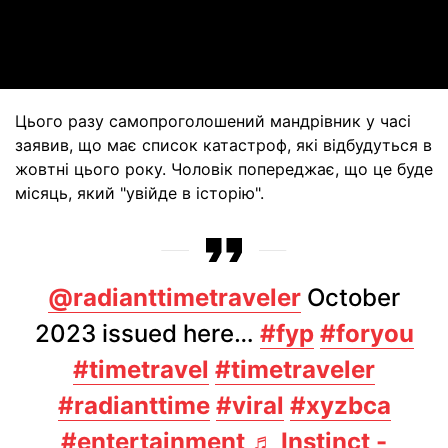
Video
Цього разу самопроголошений мандрівник у часі
заявив, що має список катастроф, які відбудуться в
жовтні цього року. Чоловік попереджає, що це буде
місяць, який "увійде в історію".
@radianttimetraveler
October
2023 issued here…
#fyp
#foryou
#timetravel
#timetraveler
#radianttime
#viral
#xyzbca
#entertainment
♬ Instinct -