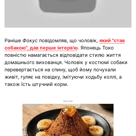
Раніше
Фокус
повідомляв, що чоловік,
який "став
собакою", дав перше інтерв'ю
. Японець Токо
повністю намагається відповідати стилю життя
домашнього вихованця. Чоловік у костюмі собаки
перевертається на спину, щоб йому почухали
живіт, гуляє на повідку, імітуючи ходьбу коллі, а
також їсть штучний корм.
РЕКЛАМА