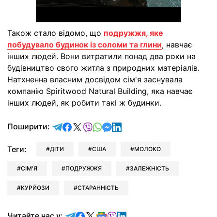
Також стало відомо, що
подружжя, яке
побудувало будинок із соломи та глини
, навчає
інших людей. Вони витратили понад два роки на
будівництво свого житла з природних матеріалів.
Натхненна власним досвідом сім'я заснувала
компанію Spiritwood Natural Building, яка навчає
інших людей, як робити такі ж будинки.
відправити у Telegram
поділитись у Facebook
поділитись у X
відправити у Viber
відправити у Whatsapp
відправити у Messenger
відправити у LinkedIn
Поширити:
Теги:
ДІТИ
США
МОЛОКО
СІМ'Я
ПОДРУЖЖЯ
ЗАЛЕЖНІСТЬ
КУРЙОЗИ
СТАРАННІСТЬ
Читайте у Telegram
Читайте у Facebook
Читайте у X
Читайте у Google news
Читайте у Viber
Читайте у LinkedIn
Читайте нас у: