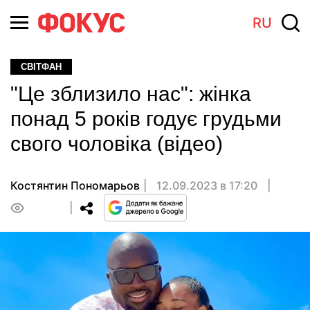
RU
СВІТФАН
"Це зблизило нас": жінка
понад 5 років годує грудьми
свого чоловіка (відео)
Костянтин Пономарьов
12.09.2023 в 17:20
0