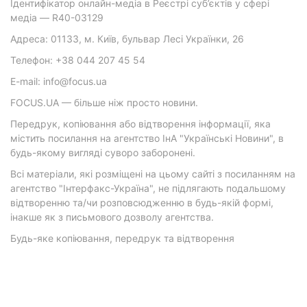
Ідентифікатор онлайн-медіа в Реєстрі суб’єктів у сфері
медіа — R40-03129
Адреса: 01133, м. Київ, бульвар Лесі Українки, 26
Телефон: +38 044 207 45 54
E-mail: info@focus.ua
FOCUS.UA — більше ніж просто новини.
Передрук, копіювання або відтворення інформації, яка
містить посилання на агентство ІнА "Українські Новини", в
будь-якому вигляді суворо заборонені.
Всі матеріали, які розміщені на цьому сайті з посиланням на
агентство "Інтерфакс-Україна", не підлягають подальшому
відтворенню та/чи розповсюдженню в будь-якій формі,
інакше як з письмового дозволу агентства.
Будь-яке копіювання, передрук та відтворення
фотографічних творів та/або аудіовізуальних творів
правовласника Getty Images — суворо забороняється.
Матеріали з плашками "Р", "Новини партнерів", "Новини
компаній", "Новини партій", "Інновації", "Позиція",