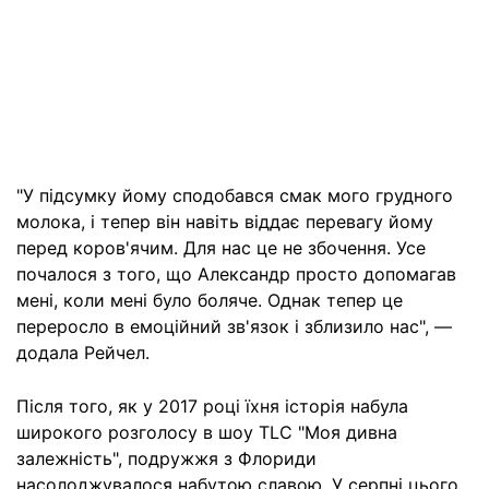
"У підсумку йому сподобався смак мого грудного
молока, і тепер він навіть віддає перевагу йому
перед коров'ячим. Для нас це не збочення. Усе
почалося з того, що Александр просто допомагав
мені, коли мені було боляче. Однак тепер це
переросло в емоційний зв'язок і зблизило нас", —
додала Рейчел.
Після того, як у 2017 році їхня історія набула
широкого розголосу в шоу TLC "Моя дивна
залежність", подружжя з Флориди
насолоджувалося набутою славою. У серпні цього