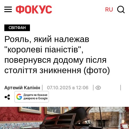
RU
СВІТФАН
Рояль, який належав
"королеві піаністів",
повернувся додому після
століття зникнення (фото)
Артемій Калінін
07.10.2025 в 12:06
0