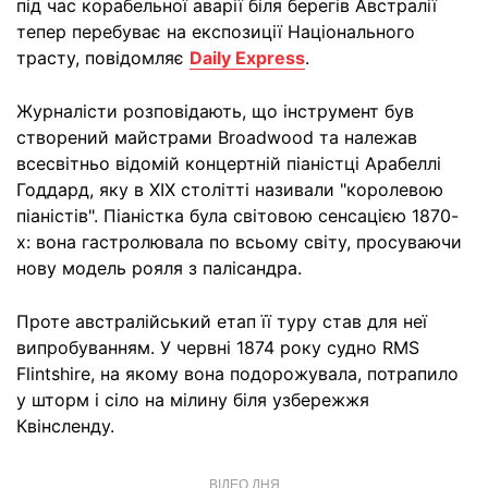
під час корабельної аварії біля берегів Австралії
тепер перебуває на експозиції Національного
трасту, повідомляє
Daily Express
.
Журналісти розповідають, що інструмент був
створений майстрами Broadwood та належав
всесвітньо відомій концертній піаністці Арабеллі
Годдард, яку в XIX столітті називали "королевою
піаністів". Піаністка була світовою сенсацією 1870-
х: вона гастролювала по всьому світу, просуваючи
нову модель рояля з палісандра.
Проте австралійський етап її туру став для неї
випробуванням. У червні 1874 року судно RMS
Flintshire, на якому вона подорожувала, потрапило
у шторм і сіло на мілину біля узбережжя
Квінсленду.
ВІДЕО ДНЯ