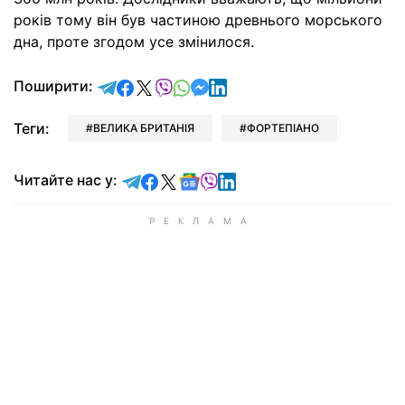
років тому він був частиною древнього морського
дна, проте згодом усе змінилося.
відправити у Telegram
поділитись у Facebook
поділитись у X
відправити у Viber
відправити у Whatsapp
відправити у Messenger
відправити у LinkedIn
Поширити:
Теги:
ВЕЛИКА БРИТАНІЯ
ФОРТЕПІАНО
Читайте у Telegram
Читайте у Facebook
Читайте у X
Читайте у Google news
Читайте у Viber
Читайте у LinkedIn
Читайте нас у: