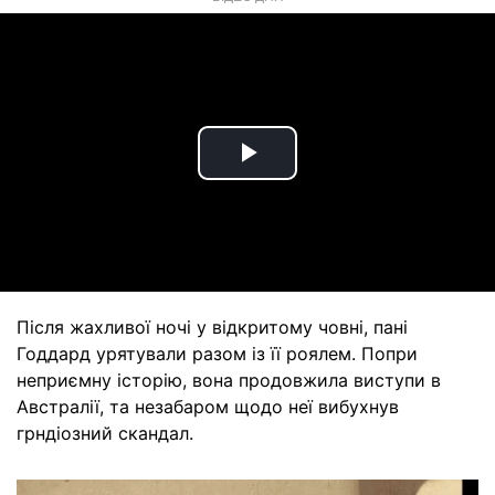
Play
Video
Після жахливої ночі у відкритому човні, пані
Годдард урятували разом із її роялем. Попри
неприємну історію, вона продовжила виступи в
Австралії, та незабаром щодо неї вибухнув
грндіозний скандал.