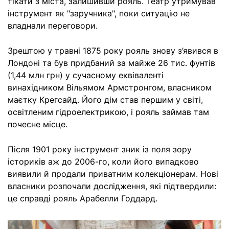
тікати з міста, залишивши рояль. Театр утримував
інструмент як "заручника", поки ситуацію не
владнали переговори.
Зрештою у травні 1875 року рояль знову з’явився в
Лондоні та був придбаний за майже 26 тис. фунтів
(1,44 млн грн) у сучасному еквіваленті
винахідником Вільямом Армстронгом, власником
маєтку Крегсайд. Його дім став першим у світі,
освітленим гідроелектрикою, і рояль займав там
почесне місце.
Після 1901 року інструмент зник із поля зору
істориків аж до 2006-го, коли його випадково
виявили й продали приватним колекціонерам. Нові
власники розпочали дослідження, які підтвердили:
це справді рояль Арабелли Годдард.