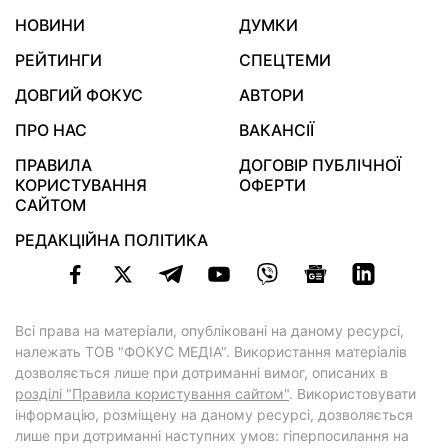
НОВИНИ
ДУМКИ
РЕЙТИНГИ
СПЕЦТЕМИ
ДОВГИЙ ФОКУС
АВТОРИ
ПРО НАС
ВАКАНСІЇ
ПРАВИЛА
ДОГОВІР ПУБЛІЧНОЇ
КОРИСТУВАННЯ
ОФЕРТИ
САЙТОМ
РЕДАКЦІЙНА ПОЛІТИКА
Всі права на матеріали, опубліковані на даному ресурсі,
належать ТОВ "ФОКУС МЕДІА". Використання матеріалів
дозволяється лише при дотриманні вимог, описаних в
розділі "Правила користування сайтом"
. Використовувати
інформацію, розміщену на даному ресурсі, дозволяється
лише при дотриманні наступних умов: гіперпосилання на