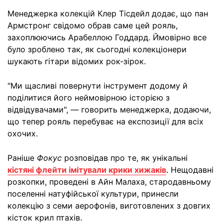
Менеджерка колекцій Клер Тісдейл додає, що пан
Армстронг свідомо обрав саме цей рояль,
захоплюючись Арабеллою Годдард. Ймовірно все
було зроблено так, як сьогодні колекціонери
шукають гітари відомих рок-зірок.
"Ми щасливі повернути інструмент додому й
поділитися його неймовірною історією з
відвідувачами", — говорить менеджерка, додаючи,
що тепер рояль перебуває на експозиції для всіх
охочих.
Раніше
Фокус
розповідав про те, як унікальні
кістяні флейти імітували крики хижаків
. Нещодавні
розкопки, проведені в Айн Малаха, стародавньому
поселенні натуфійської культури, принесли
колекцію з семи аерофонів, виготовлених з довгих
кісток крил птахів.