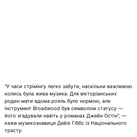
"У часи стрімінгу легко забути, наскільки важливою
колись була жива музика. Для вікторіанських
родин мати вдома рояль було нормою, але
інструмент Broadwood був символом статусу —
його згадували навіть у романах Джейн Остін", —
каже музикознавиця Дейзі Гіббс із Національного
трасту.