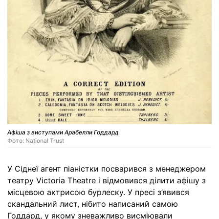
Афіша з виступами Арабелли Годдард
Фото: National Trust
У Сіднеї агент піаністки посварився з менеджером
театру Victoria Theatre і відмовився ділити афішу з
місцевою актрисою бурлеску. У пресі з’явився
скандальний лист, нібито написаний самою
Годдард, у якому зневажливо висміювали