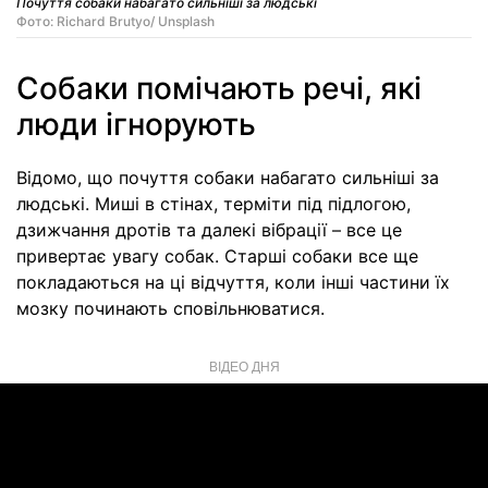
Почуття собаки набагато сильніші за людські
Фото: Richard Brutyo/ Unsplash
Собаки помічають речі, які
люди ігнорують
Відомо, що почуття собаки набагато сильніші за
людські. Миші в стінах, терміти під підлогою,
дзижчання дротів та далекі вібрації – все це
привертає увагу собак. Старші собаки все ще
покладаються на ці відчуття, коли інші частини їх
мозку починають сповільнюватися.
ВІДЕО ДНЯ