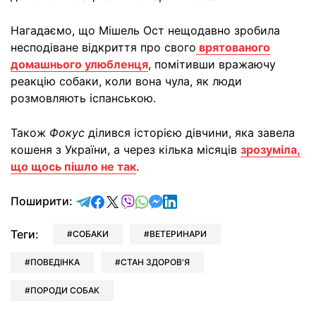
Нагадаємо, що Мішель Ост нещодавно зробила
несподіване відкриття про свого
врятованого
домашнього улюбленця
, помітивши вражаючу
реакцію собаки, коли вона чула, як люди
розмовляють іспанською.
Також
Фокус
ділився історією дівчини, яка завела
кошеня з України, а через кілька місяців
зрозуміла,
що щось пішло не так
.
відправити у Telegram
поділитись у Facebook
поділитись у X
відправити у Viber
відправити у Whatsapp
відправити у Messenger
відправити у LinkedIn
Поширити:
Теги:
СОБАКИ
ВЕТЕРИНАРИ
ПОВЕДІНКА
СТАН ЗДОРОВ'Я
ПОРОДИ СОБАК