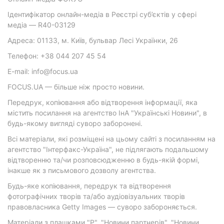
Ідентифікатор онлайн-медіа в Реєстрі суб’єктів у сфері
медіа — R40-03129
Адреса: 01133, м. Київ, бульвар Лесі Українки, 26
Телефон: +38 044 207 45 54
E-mail: info@focus.ua
FOCUS.UA — більше ніж просто новини.
Передрук, копіювання або відтворення інформації, яка
містить посилання на агентство ІнА "Українські Новини", в
будь-якому вигляді суворо заборонені.
Всі матеріали, які розміщені на цьому сайті з посиланням на
агентство "Інтерфакс-Україна", не підлягають подальшому
відтворенню та/чи розповсюдженню в будь-якій формі,
інакше як з письмового дозволу агентства.
Будь-яке копіювання, передрук та відтворення
фотографічних творів та/або аудіовізуальних творів
правовласника Getty Images — суворо забороняється.
Матеріали з плашками "Р", "Новини партнерів", "Новини