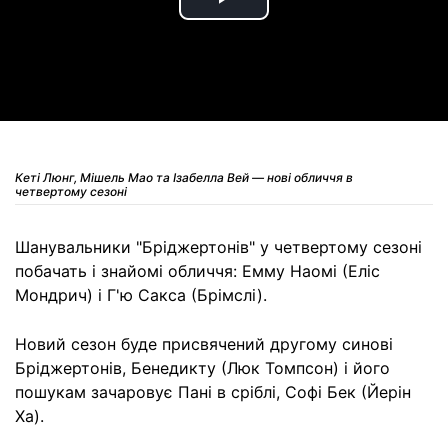
Play
Video
Кеті Люнг, Мішель Мао та Ізабелла Вей — нові обличчя в
четвертому сезоні
Шанувальники "Бріджертонів" у четвертому сезоні
побачать і знайомі обличчя: Емму Наомі (Еліс
Мондрич) і Г'ю Сакса (Брімслі).
Новий сезон буде присвячений другому синові
Бріджертонів, Бенедикту (Люк Томпсон) і його
пошукам зачаровує Пані в сріблі, Софі Бек (Йерін
Ха).