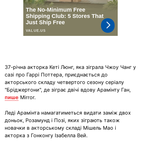
37-річна акторка Кеті Люнг, яка зіграла Чжоу Чанг у
сазі про Гаррі Поттера, приєднається до
акторського складу четвертого сезону серіалу
"Бріджертони", де зіграє двічі вдову Арамінту Ган,
пише
Mirror.
Леді Арамінта намагатиметься видати заміж двох
доньок, Розамунд і Позі, яких зіграють також
новачки в акторському складі Мішель Мао і
акторка з Гонконгу Ізабелла Вей.