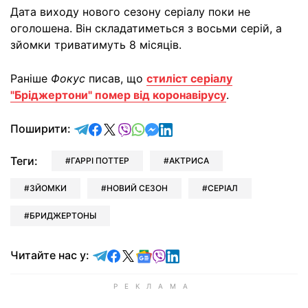
Дата виходу нового сезону серіалу поки не
оголошена. Він складатиметься з восьми серій, а
зйомки триватимуть 8 місяців.
Раніше
Фокус
писав, що
стиліст серіалу
"Бріджертони" помер від коронавірусу
.
відправити у Telegram
поділитись у Facebook
поділитись у X
відправити у Viber
відправити у Whatsapp
відправити у Messenger
відправити у LinkedIn
Поширити:
Теги:
ГАРРІ ПОТТЕР
АКТРИСА
ЗЙОМКИ
НОВИЙ СЕЗОН
СЕРІАЛ
БРИДЖЕРТОНЫ
Читайте у Telegram
Читайте у Facebook
Читайте у X
Читайте у Google news
Читайте у Viber
Читайте у LinkedIn
Читайте нас у: