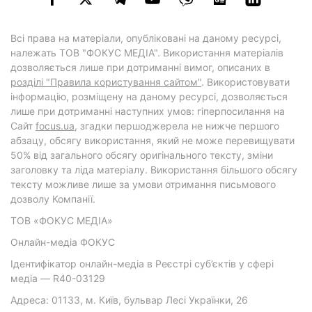
Всі права на матеріали, опубліковані на даному ресурсі,
належать ТОВ "ФОКУС МЕДІА". Використання матеріалів
дозволяється лише при дотриманні вимог, описаних в
розділі "Правила користування сайтом"
. Використовувати
інформацію, розміщену на даному ресурсі, дозволяється
лише при дотриманні наступних умов: гіперпосилання на
Cайт
focus.ua
, згадки першоджерела не нижче першого
абзацу, обсягу використання, який не може перевищувати
50% від загального обсягу оригінального тексту, зміни
заголовку та ліда матеріалу. Використання більшого обсягу
тексту можливе лише за умови отримання письмового
дозволу Компанії.
ТОВ «ФОКУС МЕДІА»
Онлайн-медіа ФОКУС
Ідентифікатор онлайн-медіа в Реєстрі суб’єктів у сфері
медіа — R40-03129
Адреса: 01133, м. Київ, бульвар Лесі Українки, 26