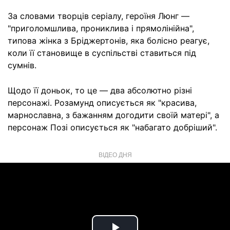
За словами творців серіалу, героїня Люнг —
"приголомшлива, прониклива і прямолінійна",
типова жінка з Бріджертонів, яка болісно реагує,
коли її становище в суспільстві ставиться під
сумнів.
Щодо її доньок, то це — два абсолютно різні
персонажі. Розамунд описується як "красива,
марнославна, з бажанням догодити своїй матері", а
персонаж Позі описується як "набагато добріший".
ВІДЕО ДНЯ