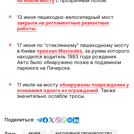
на новом мосту
с прозрачным полом.
13 июня пешеходно-велосипедный мост
закрыли на регламентные ремонтные
работы.
17 июня по "стеклянному" пешеходному мосту
в Киеве
проехал Mercedes
, за рулем которого
находился водитель 1993 года рождения.
Авто было обнаружено позже в подземном
паркинге на Печерске.
11 июля на мосту
обнаружены повреждения у
основания одного из ограждений
. Также
значительно ослабли тросы.
отправить в Telegram
поделиться в Facebook
поделиться в X
отправить в Viber
отправить в Whatsapp
отправить в Messenger
отправить в LinkedIn
Поделиться:
Теги:
КИЕВ
УГОЛОВНОЕ ПРОИЗВОДСТВО