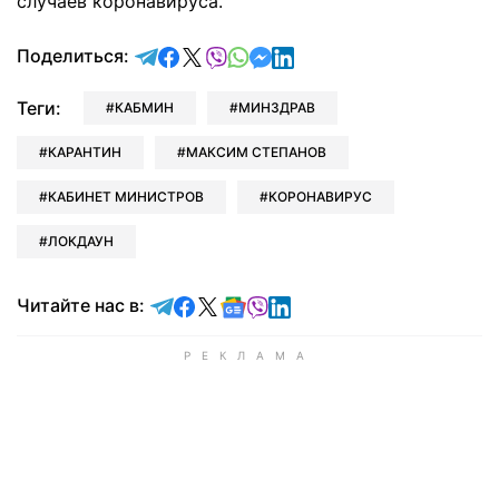
случаев коронавируса.
отправить в Telegram
поделиться в Facebook
поделиться в X
отправить в Viber
отправить в Whatsapp
отправить в Messenger
отправить в LinkedIn
Поделиться:
Теги:
КАБМИН
МИНЗДРАВ
КАРАНТИН
МАКСИМ СТЕПАНОВ
КАБИНЕТ МИНИСТРОВ
КОРОНАВИРУС
ЛОКДАУН
Читайте в Telegram
Читайте в Facebook
Читайте в X
Читайте в Google news
Читайте в Viber
Читайте в LinkedIn
Читайте нас в: