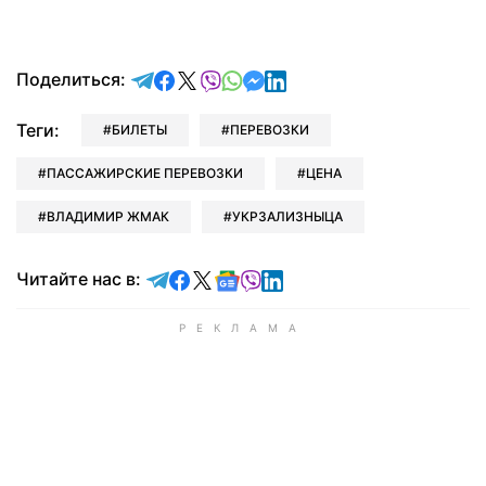
отправить в Telegram
поделиться в Facebook
поделиться в X
отправить в Viber
отправить в Whatsapp
отправить в Messenger
отправить в LinkedIn
Поделиться:
Теги:
БИЛЕТЫ
ПЕРЕВОЗКИ
ПАССАЖИРСКИЕ ПЕРЕВОЗКИ
ЦЕНА
ВЛАДИМИР ЖМАК
УКРЗАЛИЗНЫЦА
Читайте в Telegram
Читайте в Facebook
Читайте в X
Читайте в Google news
Читайте в Viber
Читайте в LinkedIn
Читайте нас в: