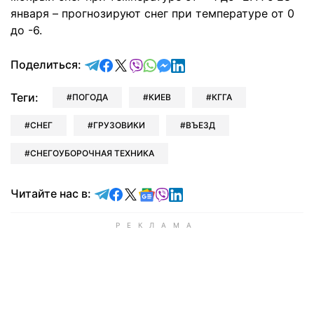
января – прогнозируют снег при температуре от 0
до -6.
отправить в Telegram
поделиться в Facebook
поделиться в X
отправить в Viber
отправить в Whatsapp
отправить в Messenger
отправить в LinkedIn
Поделиться:
Теги:
ПОГОДА
КИЕВ
КГГА
СНЕГ
ГРУЗОВИКИ
ВЪЕЗД
СНЕГОУБОРОЧНАЯ ТЕХНИКА
Читайте в Telegram
Читайте в Facebook
Читайте в X
Читайте в Google news
Читайте в Viber
Читайте в LinkedIn
Читайте нас в: