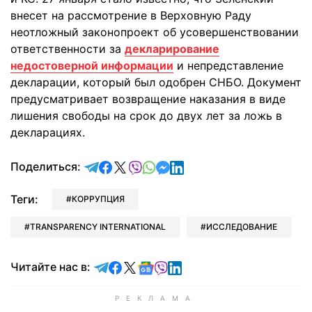
внесет на рассмотрение в Верховную Раду
неотложный законопроект об усовершенствовании
ответственности за
декларирование
недостоверной информации
и непредставление
декларации, который был одобрен СНБО. Документ
предусматривает возвращение наказания в виде
лишения свободы на срок до двух лет за ложь в
декларациях.
отправить в Telegram
поделиться в Facebook
поделиться в X
отправить в Viber
отправить в Whatsapp
отправить в Messenger
отправить в LinkedIn
Поделиться:
Теги:
КОРРУПЦИЯ
TRANSPARENCY INTERNATIONAL
ИССЛЕДОВАНИЕ
Читайте в Telegram
Читайте в Facebook
Читайте в X
Читайте в Google news
Читайте в Viber
Читайте в LinkedIn
Читайте нас в: