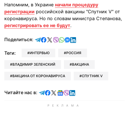
Напомним, в Украине
начали процедуру
регистрации
российской вакцины "Спутник V" от
коронавируса. Но по словам министра Степанова,
регистрировать ее не будут
.
отправить в Telegram
поделиться в Facebook
поделиться в X
отправить в Viber
отправить в Whatsapp
отправить в Messenger
отправить в LinkedIn
Поделиться:
Теги:
ИНТЕРВЬЮ
РОССИЯ
ВЛАДИМИР ЗЕЛЕНСКИЙ
ВАКЦИНА
ВАКЦИНА ОТ КОРОНАВИРУСА
СПУТНИК V
Читайте в Telegram
Читайте в Facebook
Читайте в X
Читайте в Google news
Читайте в Viber
Читайте в LinkedIn
Читайте нас в: