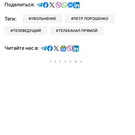
отправить в Telegram
поделиться в Facebook
поделиться в X
отправить в Viber
отправить в Whatsapp
отправить в Messenger
отправить в LinkedIn
Поделиться:
Теги:
УВОЛЬНЕНИЕ
ПЕТР ПОРОШЕНКО
ТЕЛЕВЕДУЩИЙ
ТЕЛЕКАНАЛ ПРЯМОЙ
Читайте в Telegram
Читайте в Facebook
Читайте в X
Читайте в Google news
Читайте в Viber
Читайте в LinkedIn
Читайте нас в: