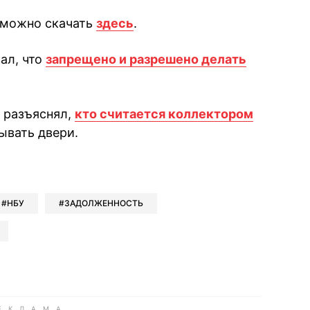
 можно скачать
здесь
.
ал, что
запрещено и разрешено делать
 разъяснял,
кто считается коллектором
ывать двери.
book
iber
в Whatsapp
ь в Messenger
ить в LinkedIn
НБУ
ЗАДОЛЖЕННОСТЬ
ook
Google news
 Viber
е в LinkedIn