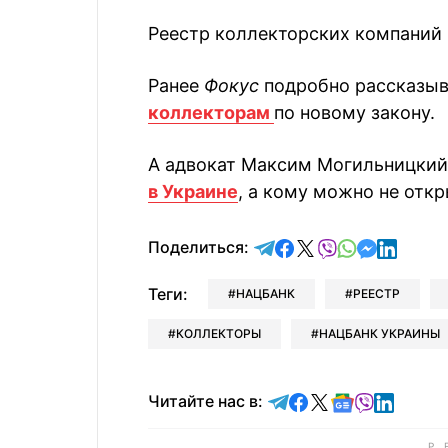
Реестр коллекторских компаний
Ранее
Фокус
подробно рассказыв
коллекторам
по новому закону.
А адвокат Максим Могильницкий
в Украине
, а кому можно не откр
отправить в Telegram
поделиться в Face
поделиться в X
отправить в V
отправить 
отправит
отправ
Поделиться:
Теги:
НАЦБАНК
РЕЕСТР
КОЛЛЕКТОРЫ
НАЦБАНК УКРАИНЫ
Читайте в Telegram
Читайте в Faceb
Читайте в X
Читайте в 
Читайте в
Читайт
Читайте нас в: