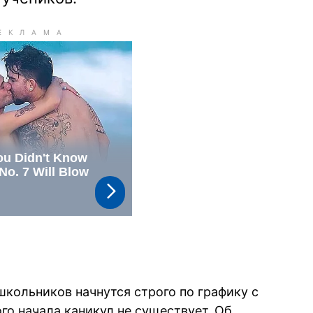
школьников начнутся строго по графику с
го начала каникул не существует. Об