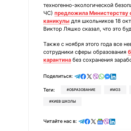
техногенно-экологической безоп
ЧС)
предложила Министерству о
каникулы
для школьников 18 ок
Виктор Ляшко сказал, что это бу
Также с ноября этого года все н
сотрудники сферы образования
б
карантина
без сохранения зараб
отправить в Telegram
поделиться в Face
поделиться в X
отправить в V
отправить 
отправит
отправ
Поделиться:
Теги:
ОБРАЗОВАНИЕ
МОЗ
КИЕВ ШКОЛЫ
Читайте в Telegram
Читайте в Faceb
Читайте в X
Читайте в 
Читайте в
Читайт
Читайте нас в: