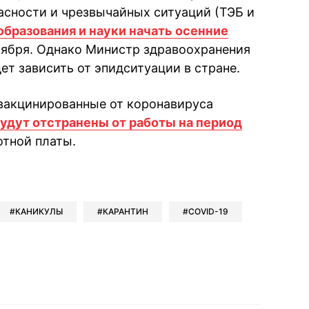
асности и чрезвычайных ситуаций (ТЭБ и
бразования и науки начать осенние
тября. Однако Министр здравоохранения
дет зависить от эпидситуации в стране.
евакцинированные от коронавируса
удут отстранены от работы на период
отной платы.
book
iber
в Whatsapp
ь в Messenger
ить в LinkedIn
КАНИКУЛЫ
КАРАНТИН
COVID-19
ook
Google news
 Viber
е в LinkedIn