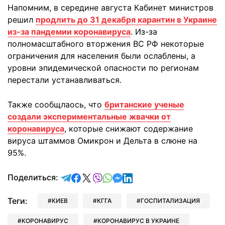
Напомним, в середине августа Кабинет министров
решил
продлить до 31 декабря карантин в Украине
из-за пандемии коронавируса
. Из-за
полномасштабного вторжения ВС РФ некоторые
ограничения для населения были ослаблены, а
уровни эпидемической опасности по регионам
перестали устанавливаться.
Также сообщлаось, что
британские ученые
создали экспериментальные жвачки от
коронавируса
, которые снижают содержание
вируса штаммов Омикрон и Дельта в слюне на
95%.
отправить в Telegram
поделиться в Facebook
поделиться в X
отправить в Viber
отправить в Whatsapp
отправить в Messenger
отправить в LinkedIn
Поделиться:
Теги:
КИЕВ
КГГА
ГОСПИТАЛИЗАЦИЯ
КОРОНАВИРУС
КОРОНАВИРУС В УКРАИНЕ