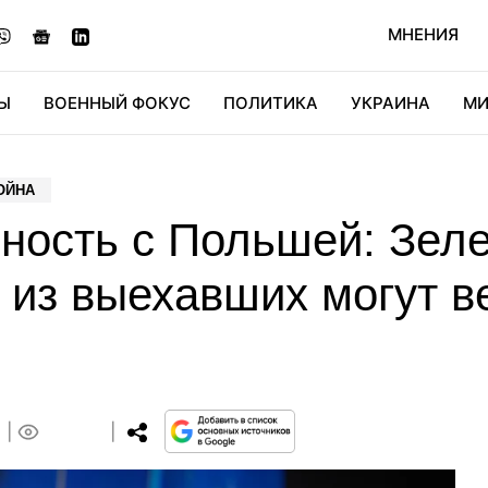
МНЕНИЯ
Ы
ВОЕННЫЙ ФОКУС
ПОЛИТИКА
УКРАИНА
МИ
ОНОМИКА
ДИДЖИТАЛ
АВТО
МИРФАН
КУЛЬТ
ОЙНА
нность с Польшей: Зел
о из выехавших могут в
0