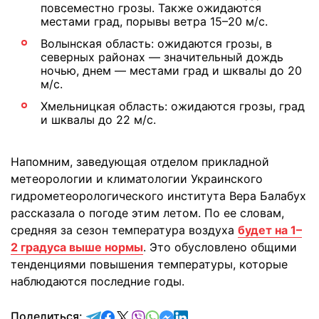
повсеместно грозы. Также ожидаются
местами град, порывы ветра 15–20 м/с.
Волынская область: ожидаются грозы, в
северных районах — значительный дождь
ночью, днем — местами град и шквалы до 20
м/с.
Хмельницкая область: ожидаются грозы, град
и шквалы до 22 м/с.
Напомним, заведующая отделом прикладной
метеорологии и климатологии Украинского
гидрометеорологического института Вера Балабух
рассказала о погоде этим летом. По ее словам,
средняя за сезон температура воздуха
будет на 1–
2 градуса выше нормы
. Это обусловлено общими
тенденциями повышения температуры, которые
наблюдаются последние годы.
отправить в Telegram
поделиться в Facebook
поделиться в X
отправить в Viber
отправить в Whatsapp
отправить в Messenger
отправить в LinkedIn
Поделиться: