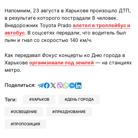
Напомним, 23 августа в Харькове произошло ДТП,
в результате которого пострадали 8 человек.
Внедорожник Toyota Prado
влетел в троллейбус и
автобус
. В соцсетях передали, что водитель был
пьян и гнал со скоростью 140 км/ч.
Как передавал
Фокус
концерты ко Дню города в
Харькове
организовали под землей
— на станциях
метро.
отправить в Telegram
поделиться в Facebook
поделиться в X
отправить в Viber
отправить в Whatsapp
отправить в Messenger
отправить в LinkedIn
Поделиться:
Теги:
ХАРЬКОВ
ДЕНЬ ГОРОДА
ОСВЕЩЕНИЕ
ПРАЗДНОВАНИЕ
ПРОПОЗИЦИЯ