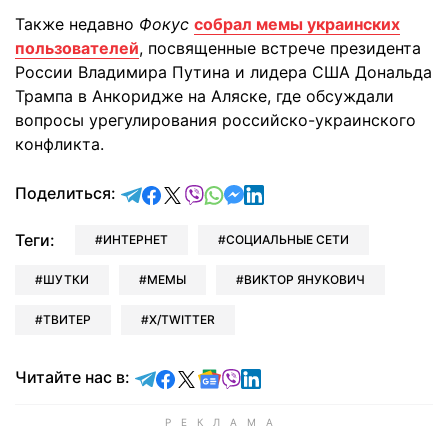
Также недавно
Фокус
собрал мемы украинских
пользователей
, посвященные встрече президента
России Владимира Путина и лидера США Дональда
Трампа в Анкоридже на Аляске, где обсуждали
вопросы урегулирования российско-украинского
конфликта.
отправить в Telegram
поделиться в Facebook
поделиться в X
отправить в Viber
отправить в Whatsapp
отправить в Messenger
отправить в LinkedIn
Поделиться:
Теги:
ИНТЕРНЕТ
СОЦИАЛЬНЫЕ СЕТИ
ШУТКИ
МЕМЫ
ВИКТОР ЯНУКОВИЧ
ТВИТЕР
X/TWITTER
Читайте в Telegram
Читайте в Facebook
Читайте в X
Читайте в Google news
Читайте в Viber
Читайте в LinkedIn
Читайте нас в: