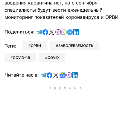
введения карантина нет, но с сентября
специалисты будут вести еженедельный
мониторинг показателей коронавируса и ОРВИ.
отправить в Telegram
поделиться в Facebook
поделиться в X
отправить в Viber
отправить в Whatsapp
отправить в Messenger
отправить в LinkedIn
Поделиться:
Теги:
ОРВИ
ЗАБОЛЕВАЕМОСТЬ
COVID-19
COVID
Читайте в Telegram
Читайте в Facebook
Читайте в X
Читайте в Google news
Читайте в Viber
Читайте в LinkedIn
Читайте нас в: