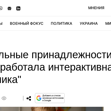
МНЕНИЯ
Ы
ВОЕННЫЙ ФОКУС
ПОЛИТИКА
УКРАИНА
МИ
ОНОМИКА
ДИДЖИТАЛ
АВТО
МИРФАН
КУЛЬТ
ольные принадлежности
аработала интерактивн
ника"
0