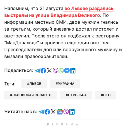
Напомним, что 31 августа
во Львове раздались
выстрелы на улице Владимира Великого
. По
информации местных СМИ, двое мужчин гнались
за третьим, который внезапно достал пистолет и
выстрелил. После этого он подбежал к ресторану
"МакДональдс" и произвел еще один выстрел.
Преследователи догнали вооруженного мужчину и
вызвали правоохранителей.
отправить в Telegram
поделиться в Facebook
поделиться в X
отправить в Viber
отправить в Whatsapp
отправить в Messenger
отправить в LinkedIn
Поделиться:
Теги:
ЛЬВОВ
УКРАИНА
ЛЬВОВСКАЯ ОБЛАСТЬ
СТРЕЛЬБА
СТО
Читайте в Telegram
Читайте в Facebook
Читайте в X
Читайте в Google news
Читайте в Viber
Читайте в LinkedIn
Читайте нас в: