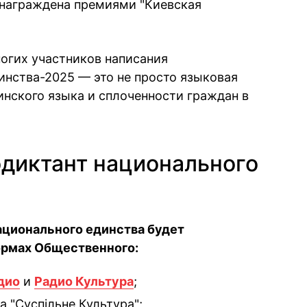
 награждена премиями "Киевская
ногих участников написания
инства-2025 — это не просто языковая
инского языка и сплоченности граждан в
одиктант национального
ационального единства будет
ормах Общественного:
дио
и
Радио Культура
;
 "Суспільне Культура";