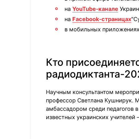
на
YouTube-канале
Украин
на
Facebook-страницах
"С
в мобильных приложениях su
Кто присоединяетс
радиодиктанта-20
Научным консультантом мероприя
профессор Светлана Кушнирук. 
амбассадором среди педагогов в 
известных украинских учителей 