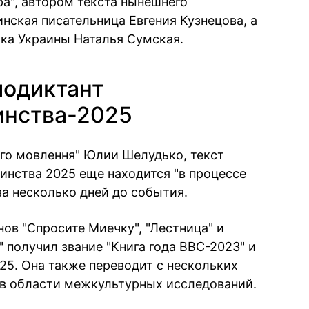
ра", автором текста нынешнего
нская писательница Евгения Кузнецова, а
тка Украины Наталья Сумская.
иодиктант
инства-2025
го мовлення" Юлии Шелудько, текст
инства 2025 еще находится "в процессе
за несколько дней до события.
ов "Спросите Миечку", "Лестница" и
" получил звание "Книга года BBC-2023" и
25. Она также переводит с нескольких
 в области межкультурных исследований.