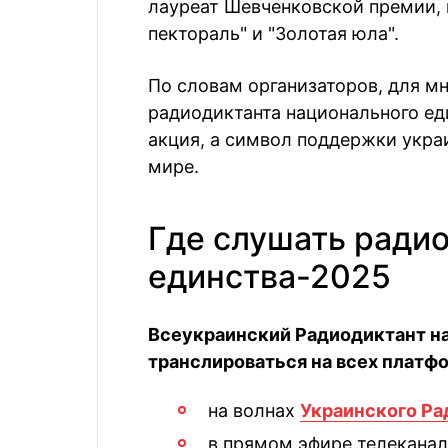
лауреат Шевченковской премии,
пектораль" и "Золотая юла".
По словам организаторов, для м
радиодиктанта национального ед
акция, а символ поддержки укра
мире.
Где слушать ради
единства-2025
Всеукраинский Радиодиктант н
транслироваться на всех платф
на волнах
Украинского Ра
в прямом эфире телеканала