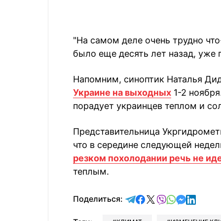
"На самом деле очень трудно что-
было еще десять лет назад, уже
Напомним, синоптик Наталья Дид
Украине на выходных
1-2 ноября
порадует украинцев теплом и со
Представительница Укргидрометц
что в середине следующей недел
резком похолодании речь не ид
теплым.
отправить в Telegram
поделиться в Face
поделиться в X
отправить в V
отправить 
отправит
отправ
Поделиться: