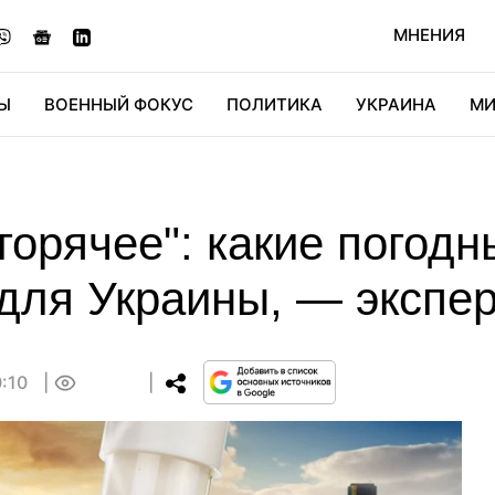
МНЕНИЯ
Ы
ВОЕННЫЙ ФОКУС
ПОЛИТИКА
УКРАИНА
МИ
ОНОМИКА
ДИДЖИТАЛ
АВТО
МИРФАН
КУЛЬТ
 горячее": какие погод
для Украины, — экспер
0:10
0