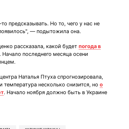
то предсказывать. Но то, чего у нас не
 появилось", — подытожила она.
енко рассказала, какой будет
погода в
. Начало последнего месяца осени
лнцем.
ентра Наталья Птуха спрогнозировала,
и температура несколько снизится, но
о
ет
. Начало ноября должно быть в Украине
book
iber
в Whatsapp
ь в Messenger
ить в LinkedIn