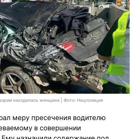
аварии находилась женщина | Фото: Нацполиция
рал меру пресечения водителю
еваемому в совершении
. Ему назначили содержание под