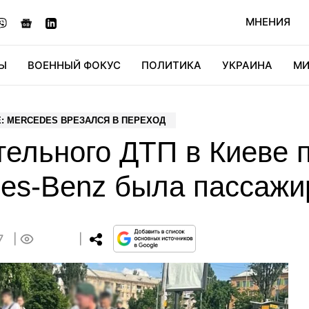
МНЕНИЯ
Ы
ВОЕННЫЙ ФОКУС
ПОЛИТИКА
УКРАИНА
МИ
ОНОМИКА
ДИДЖИТАЛ
АВТО
МИРФАН
КУЛЬТ
Е: MERCEDES ВРЕЗАЛСЯ В ПЕРЕХОД
тельного ДТП в Киеве 
des-Benz была пассажи
07
0