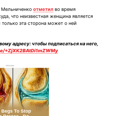
й Мельниченко
отметил
во время
суда, что неизвестная женщина является
 только эта сторона может о ней
вому адресу: чтобы подписаться на него,
.me/+ZjXK2BAtDi1mZWMy
РЕКЛАМА