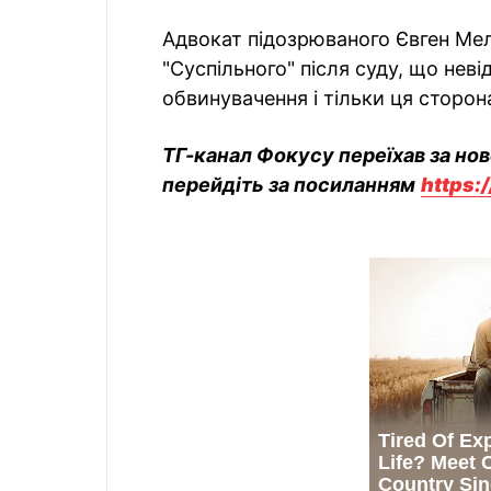
Адвокат підозрюваного Євген М
"Суспільного" після суду, що нев
обвинувачення і тільки ця сторон
ТГ-канал Фокусу переїхав за но
перейдіть за посиланням
https