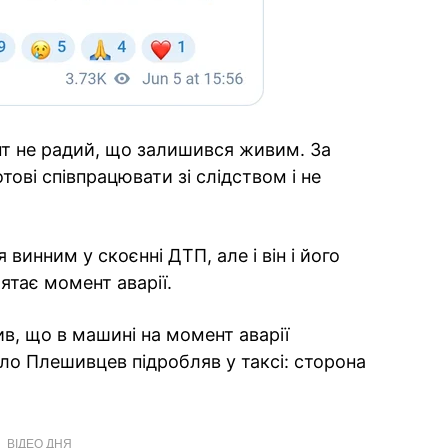
єнт не радий, що залишився живим. За
тові співпрацювати зі слідством і не
винним у скоєнні ДТП, але і він і його
ятає момент аварії.
в, що в машині на момент аварії
о Плешивцев підробляв у таксі: сторона
ВІДЕО ДНЯ