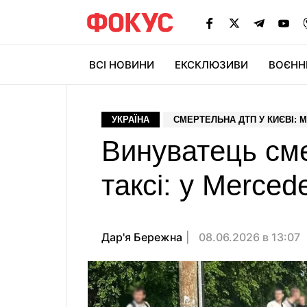
ВСІ НОВИНИ
ЕКСКЛЮЗИВИ
ВОЄНН
УКРАЇНА
СМЕРТЕЛЬНА ДТП У КИЄВІ: M
Винуватець сме
таксі: у Merce
Дар'я Бережна
08.06.2026 в 13:07