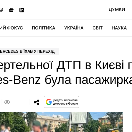
ДУМКИ
ИЙ ФОКУС
ПОЛІТИКА
УКРАЇНА
СВІТ
НАУКА
ДІДЖИТАЛ
АВТО
СВІТФАН
КУ
ERCEDES В’ЇХАВ У ПЕРЕХІД
ртельної ДТП в Києві 
des-Benz була пасажирк
0