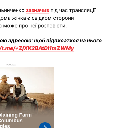
ельниченко
зазначив
під час трансляції
ідома жінка є свідком сторони
а може про неї розповісти.
вою адресою: щоб підписатися на нього
://t.me/+ZjXK2BAtDi1mZWMy
РЕКЛАМА