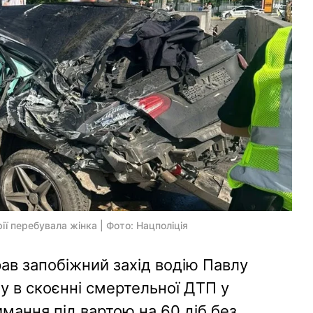
ії перебувала жінка | Фото: Нацполіція
ав запобіжний захід водію Павлу
 в скоєнні смертельної ДТП у
мання під вартою на 60 діб без