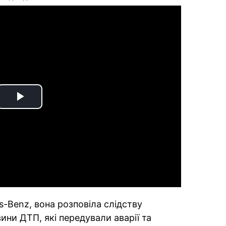
Play
Video
s-Benz, вона розповіла слідству
вини ДТП, які передували аварії та