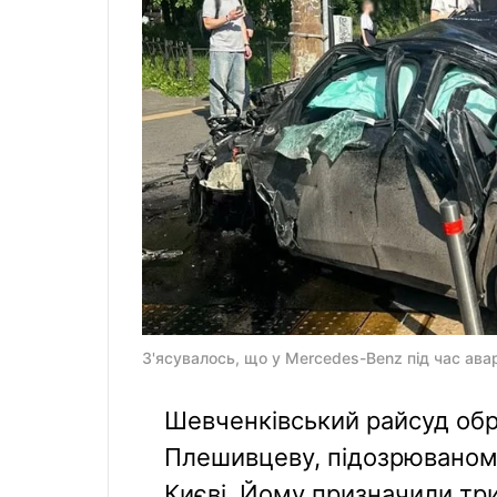
З'ясувалось, що у Mercedes-Benz під час авар
Шевченківський райсуд обр
Плешивцеву, підозрюваному
Києві. Йому призначили три