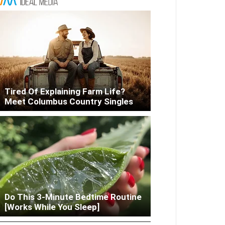
Tired Of Explaining Farm Life?
Meet Columbus Country Singles
Columbus: High Blood Sugar
Do This 3-Minute Bedtime Routine
Patients Are Quietly Using This
[Works While You Sleep]
Liver Fix