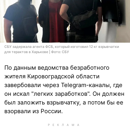
СБУ задержала агента ФСБ, который изготовил 12 кг взрывчатки
для терактов в Харькове | Фото: СБУ
По данным ведомства безработного
жителя Кировоградской области
завербовали через Telegram-каналы, где
он искал "легких заработков". Он должен
был заложить взрывчатку, а потом бы ее
взорвали из России.