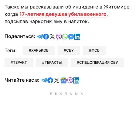
Также мы рассказывали об инциденте в Житомире,
когда
17-летняя девушка убила военного
,
подсыпав наркотик ему в напиток.
отправить в Telegram
поделиться в Facebook
поделиться в X
отправить в Viber
отправить в Whatsapp
отправить в Messenger
отправить в LinkedIn
Поделиться:
Теги:
ХАРЬКОВ
СБУ
ФСБ
ТЕРАКТ
ТЕРАКТЫ
СПЕЦОПЕРАЦИЯ СБУ
Читайте в Telegram
Читайте в Facebook
Читайте в X
Читайте в Google news
Читайте в Viber
Читайте в LinkedIn
Читайте нас в: