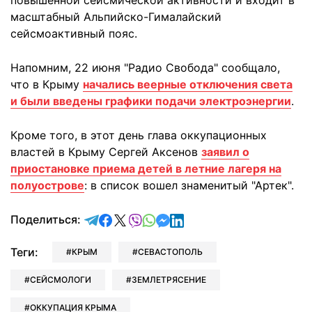
повышенной сейсмической активности и входит в
масштабный Альпийско-Гималайский
сейсмоактивный пояс.
Напомним, 22 июня "Радио Свобода" сообщало,
что в Крыму
начались веерные отключения света
и были введены графики подачи электроэнергии
.
Кроме того, в этот день глава оккупационных
властей в Крыму Сергей Аксенов
заявил о
приостановке приема детей в летние лагеря на
полуострове
: в список вошел знаменитый "Артек".
отправить в Telegram
поделиться в Facebook
поделиться в X
отправить в Viber
отправить в Whatsapp
отправить в Messenger
отправить в LinkedIn
Поделиться:
Теги:
КРЫМ
СЕВАСТОПОЛЬ
СЕЙСМОЛОГИ
ЗЕМЛЕТРЯСЕНИЕ
ОККУПАЦИЯ КРЫМА