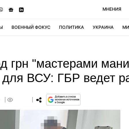
МНЕНИЯ
Ы
ВОЕННЫЙ ФОКУС
ПОЛИТИКА
УКРАИНА
МИ
ОНОМИКА
ДИДЖИТАЛ
АВТО
МИРФАН
КУЛЬТ
д грн "мастерами мани
в для ВСУ: ГБР ведет 
9
0