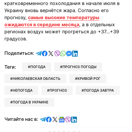
кратковременного похолодания в начале июля в
Украину вновь вернётся жара. Согласно его
прогнозу,
самые высокие температуры
ожидаются в середине месяца
, а в отдельных
регионах воздух может прогреться до +37…+39
градусов.
отправить в Telegram
поделиться в Facebook
поделиться в X
отправить в Viber
отправить в Whatsapp
отправить в Messenger
отправить в LinkedIn
Поделиться:
Теги:
ПОГОДА
ПРОГНОЗ ПОГОДЫ
НИКОЛАЕВСКАЯ ОБЛАСТЬ
КРИВОЙ РОГ
НЕПОГОДА
ПРОГНОЗ
ПОГОДА ЗАВТРА
ПОГОДА В УКРАИНЕ
Читайте в Telegram
Читайте в Facebook
Читайте в X
Читайте в Google news
Читайте в Viber
Читайте в LinkedIn
Читайте нас в: