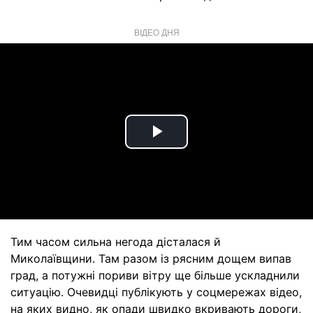
ВІДЕО ДНЯ
Play
Video
Тим часом сильна негода дісталася й
Миколаївщини. Там разом із рясним дощем випав
град, а потужні пориви вітру ще більше ускладнили
ситуацію. Очевидці публікують у соцмережах відео,
на яких видно, як опади швидко вкривають дороги,