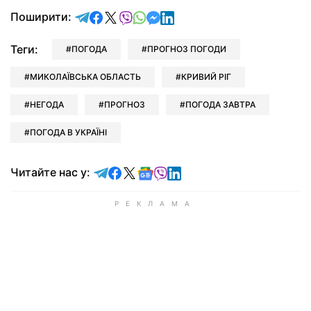
відправити у Telegram
поділитись у Facebook
поділитись у X
відправити у Viber
відправити у Whatsapp
відправити у Messenger
відправити у LinkedIn
Поширити:
Теги:
ПОГОДА
ПРОГНОЗ ПОГОДИ
МИКОЛАЇВСЬКА ОБЛАСТЬ
КРИВИЙ РІГ
НЕГОДА
ПРОГНОЗ
ПОГОДА ЗАВТРА
ПОГОДА В УКРАЇНІ
Читайте у Telegram
Читайте у Facebook
Читайте у X
Читайте у Google news
Читайте у Viber
Читайте у LinkedIn
Читайте нас у: