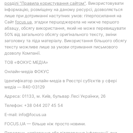
розділі "Правила користування сайтом"
. Використовувати
інформацію, розміщену на даному ресурсі, дозволяється
лише при дотриманні наступних умов: гіперпосилання на
Cайт
focus.ua
, згадки першоджерела не нижче першого
абзацу, обсягу використання, який не може перевищувати
50% від загального обсягу оригінального тексту, зміни
заголовку та ліда матеріалу. Використання більшого обсягу
тексту можливе лише за умови отримання письмового
дозволу Компанії.
ТОВ «ФОКУС МЕДІА»
Онлайн-медіа ФОКУС
Ідентифікатор онлайн-медіа в Реєстрі суб’єктів у сфері
медіа — R40-03129
Адреса: 01133, м. Київ, бульвар Лесі Українки, 26
Телефон: +38 044 207 45 54
E-mail: info@focus.ua
FOCUS.UA — більше ніж просто новини.
Передрук, копіювання або відтворення інформації, яка