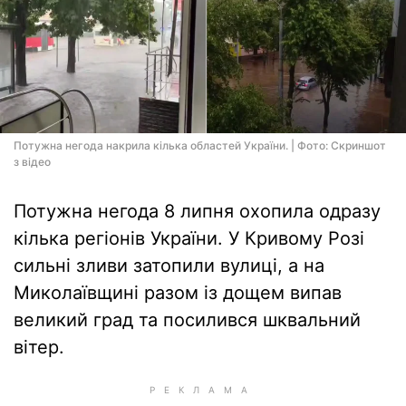
Потужна негода накрила кілька областей України. | Фото: Скриншот
з відео
Потужна негода 8 липня охопила одразу
кілька регіонів України. У Кривому Розі
сильні зливи затопили вулиці, а на
Миколаївщині разом із дощем випав
великий град та посилився шквальний
вітер.