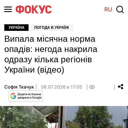
RU
УКРАЇНА
ПОГОДА В УКРАЇНІ
Випала місячна норма
опадів: негода накрила
одразу кілька регіонів
України (відео)
Софія Ткачук
08.07.2026 в 17:05
0