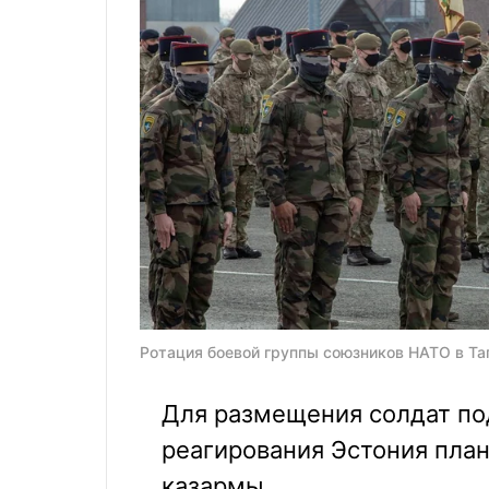
Ротация боевой группы союзников НАТО в Тап
Для размещения солдат по
реагирования Эстония пла
казармы.