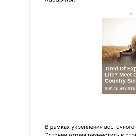
В рамках укрепления восточног
Эстонии готова разместить в ст