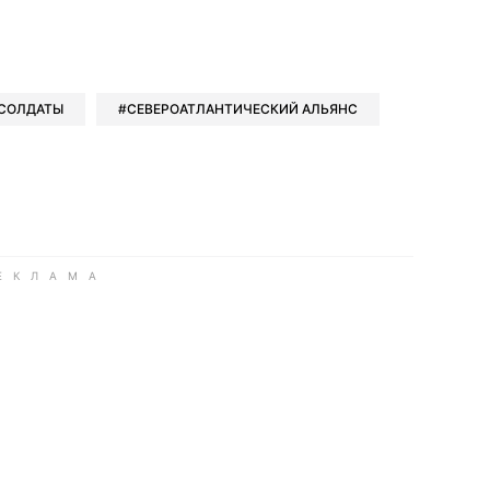
book
iber
в Whatsapp
ь в Messenger
ить в LinkedIn
СОЛДАТЫ
СЕВЕРОАТЛАНТИЧЕСКИЙ АЛЬЯНС
ook
Google news
 Viber
е в LinkedIn