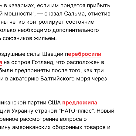
ь в казармах, если им придется прибыть
й мощности", — сказал Сальма, отметив
аны четко контролирует состояние
колько необходимо дополнительного
ть союзников жильем.
воздушные силы Швеции п
еребросили
я
на остров Готланд, что расположен в
были предприняты после того, как три
и в акваторию Балтийского моря через
бликанской партии США
предложила
щий Украину страной "НАТО-плюс". Новый
оренное рассмотрение вопроса о
аину американских оборонных товаров и