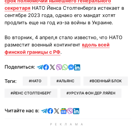
срок полномочий нынешнего генерального
секретаря
НАТО Йенса Столтенберга истекает в
сентябре 2023 года, однако его мандат хотят
продлить еще на год из-за войны в Украине.
Во вторник, 4 апрел,я стало известно, что НАТО
разместит военный контингент
вдоль всей
финской границы с РФ
.
отправить в Telegram
поделиться в Facebook
поделиться в X
отправить в Viber
отправить в Whatsapp
отправить в Messenger
отправить в LinkedIn
Поделиться:
Теги:
НАТО
АЛЬЯНС
ВОЕННЫЙ БЛОК
ЙЕНС СТОЛТЕНБЕРГ
УРСУЛА ФОН ДЕР ЛЯЙЕН
Читайте в Telegram
Читайте в Facebook
Читайте в X
Читайте в Google news
Читайте в Viber
Читайте в LinkedIn
Читайте нас в: