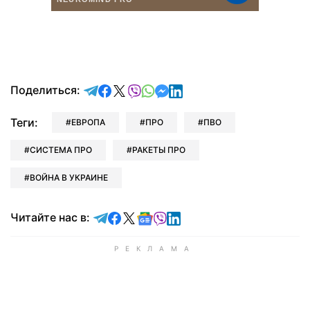
отправить в Telegram
поделиться в Facebook
поделиться в X
отправить в Viber
отправить в Whatsapp
отправить в Messenger
отправить в LinkedIn
Поделиться:
Теги:
ЕВРОПА
ПРО
ПВО
СИСТЕМА ПРО
РАКЕТЫ ПРО
ВОЙНА В УКРАИНЕ
Читайте в Telegram
Читайте в Facebook
Читайте в X
Читайте в Google news
Читайте в Viber
Читайте в LinkedIn
Читайте нас в: