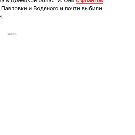
та в Донецкой области. Они
с флангов
е Павловки и Водяного и почти выбили
и.
РЕКЛАМА