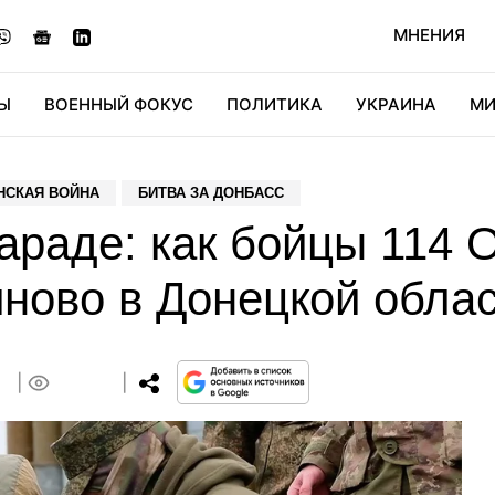
МНЕНИЯ
Ы
ВОЕННЫЙ ФОКУС
ПОЛИТИКА
УКРАИНА
МИ
ОНОМИКА
ДИДЖИТАЛ
АВТО
МИРФАН
КУЛЬТ
НСКАЯ ВОЙНА
БИТВА ЗА ДОНБАСС
параде: как бойцы 114
иново в Донецкой обла
1
0