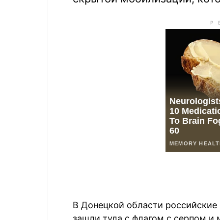
В Донецкой области российские
зашли туда с флагом с серпом и