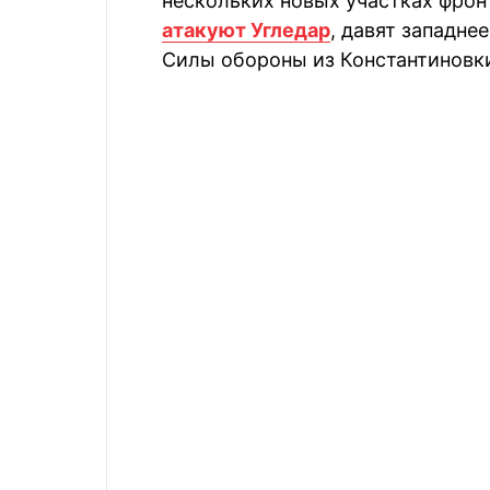
нескольких новых участках фрон
атакуют Угледар
, давят западне
Силы обороны из Константиновк