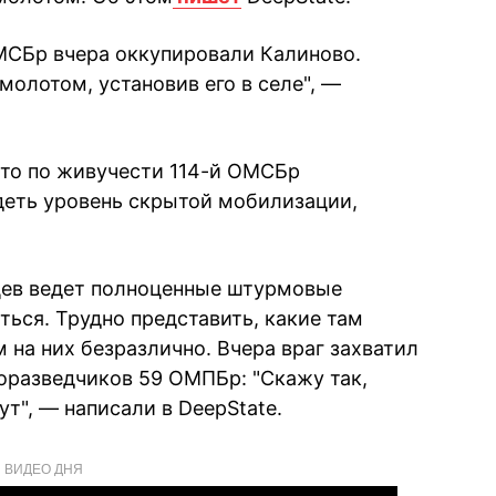
МСБр вчера оккупировали Калиново.
молотом, установив его в селе", —
что по живучести 114-й ОМСБр
еть уровень скрытой мобилизации,
цев ведет полноценные штурмовые
ться. Трудно представить, какие там
м на них безразлично. Вчера враг захватил
роразведчиков 59 ОМПБр: "Скажу так,
ут", — написали в DeepState.
ВИДЕО ДНЯ