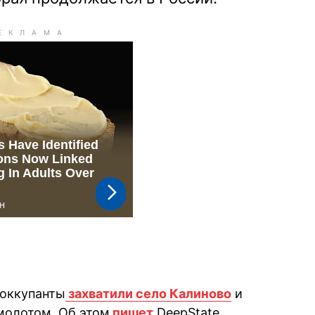
 оккупанты
захватили село Калиново
и
 молотом. Об этом
пишет
DeepState.