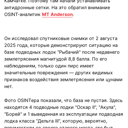
Камчатке. Поэтому там начали устанавливать
антидронные сетки. На это обратил внимание
OSINT-аналитик
MT Anderson
.
Он исследовал спутниковые снимки от 2 августа
2025 года, которые демонстрируют ситуацию на
базе подводных лодок "Рыбачий" после недавнего
землетрясения магнитудой 8,8 балла. По его
наблюдениям, только один пирс имеет
значительные повреждения — других видимых
признаков воздействия землетрясения или цунами
нет.
Фото OSINTера показали, что база не пустая. Здесь
находятся 4 подводные лодки "Оскар II", "Акула",
"Борей" и 1 выведенная из эксплуатации подводная
лодка класса "Дельта III", которую, вероятно,
переместили со своего старого места, где был