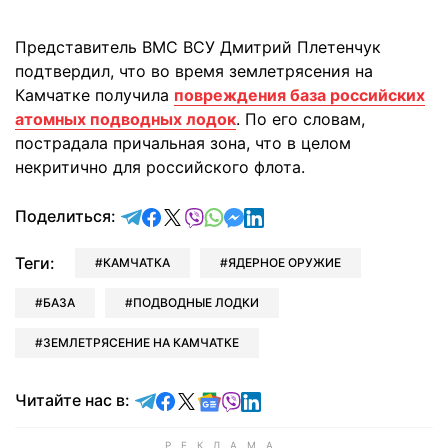
Представитель ВМС ВСУ Дмитрий Плетенчук
подтвердил, что во время землетрясения на
Камчатке получила
повреждения база российских
атомных подводных лодок
. По его словам,
пострадала причальная зона, что в целом
некритично для российского флота.
отправить в Telegram
поделиться в Facebook
поделиться в X
отправить в Viber
отправить в Whatsapp
отправить в Messenger
отправить в LinkedIn
Поделиться:
Теги:
КАМЧАТКА
ЯДЕРНОЕ ОРУЖИЕ
БАЗА
ПОДВОДНЫЕ ЛОДКИ
ЗЕМЛЕТРЯСЕНИЕ НА КАМЧАТКЕ
Читайте в Telegram
Читайте в Facebook
Читайте в X
Читайте в Google news
Читайте в Viber
Читайте в LinkedIn
Читайте нас в: