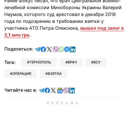
Ранее
Фокус
писал, что врач Центральной военно-
лечебной комиссии Минобороны Украины Валерий
Наумов, которого суд арестовал в декабре 2018
года по подозрению в требовании взятки у
участника АТО Петра Олексюка,
вышел под залог в
2,1 млн грн
.
отправить в Telegram
поделиться в Facebook
поделиться в X
отправить в Viber
отправить в Whatsapp
отправить в Messenger
отправить в LinkedIn
Поделиться:
Теги:
ТЕРНОПОЛЬ
ВРАЧ
ВСУ
ОПЕРАЦИЯ
ВЗЯТКА
Читайте в Telegram
Читайте в Facebook
Читайте в X
Читайте в Google news
Читайте в Viber
Читайте в LinkedIn
Читайте нас в: