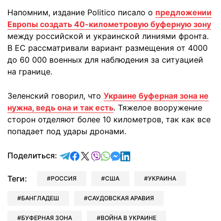
Напомним, издание Politico писало о
предложении
Европы создать 40-километровую буферную зону
между российской и украинской линиями фронта.
В ЕС рассматривали вариант размещения от 4000
до 60 000 военных для наблюдения за ситуацией
на границе.
Зеленский говорил, что
Украине буферная зона не
нужна, ведь она и так есть
. Тяжелое вооружение
сторон отделяют более 10 километров, так как все
попадает под удары дронами.
отправить в Telegram
поделиться в Facebook
поделиться в X
отправить в Viber
отправить в Whatsapp
отправить в Messenger
отправить в LinkedIn
Поделиться:
Теги:
РОССИЯ
США
УКРАИНА
БАНГЛАДЕШ
САУДОВСКАЯ АРАВИЯ
БУФЕРНАЯ ЗОНА
ВОЙНА В УКРАИНЕ