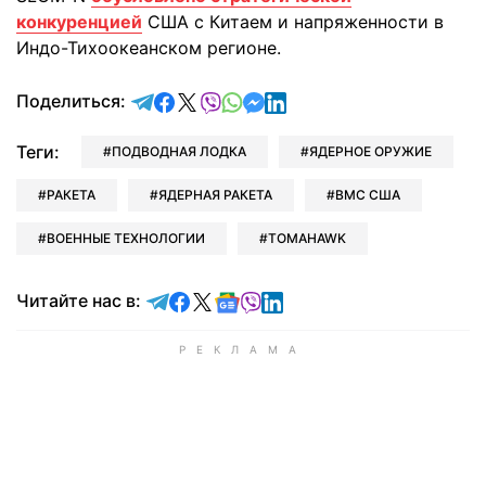
конкуренцией
США с Китаем и напряженности в
Индо-Тихоокеанском регионе.
отправить в Telegram
поделиться в Facebook
поделиться в X
отправить в Viber
отправить в Whatsapp
отправить в Messenger
отправить в LinkedIn
Поделиться:
Теги:
ПОДВОДНАЯ ЛОДКА
ЯДЕРНОЕ ОРУЖИЕ
РАКЕТА
ЯДЕРНАЯ РАКЕТА
ВМС США
ВОЕННЫЕ ТЕХНОЛОГИИ
TOMAHAWK
Читайте в Telegram
Читайте в Facebook
Читайте в X
Читайте в Google news
Читайте в Viber
Читайте в LinkedIn
Читайте нас в: